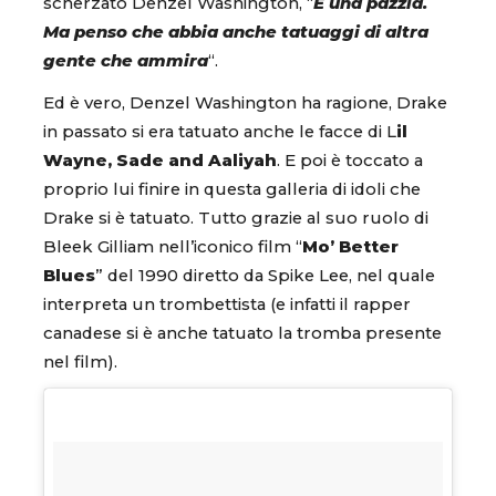
scherzato Denzel Washington, “
È una pazzia.
Ma penso che abbia anche tatuaggi di altra
gente che ammira
“.
Ed è vero, Denzel Washington ha ragione, Drake
in passato si era tatuato anche le facce di L
il
Wayne, Sade and Aaliyah
. E poi è toccato a
proprio lui finire in questa galleria di idoli che
Drake si è tatuato. Tutto grazie al suo ruolo di
Bleek Gilliam nell’iconico film “
Mo’ Better
Blues
” del 1990 diretto da Spike Lee, nel quale
interpreta un trombettista (e infatti il rapper
canadese si è anche tatuato la tromba presente
nel film).