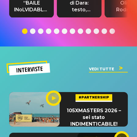
“BAILE
di Dara:
Olivia
INoLVIDABLE”:
testo,
Rodrigo
testo,
traduzione e
testo,
traduzione e
significato
traduzion
significato
del singolo
significa
INTERVISTE
VEDI TUTTE
#PARTNERSHIP
105XMASTERS 2026 –
sei stato
INDIMENTICABILE!