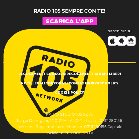
RADIO 105 SEMPRE CON TE!
SCARICA L'APP
disponibile su
REGOLAMENTI CONCORSI
REGOLAMENTI GIOCHI LIBERI
NOTE LEGALI
CORPORATE
CONTATTI
PRIVACY POLICY
COOKIE POLICY
RADIO STUDIO 105 S.p.A.
Largo Donegani, 1 20121 MILANO Partita Iva 03111280156
Iscrizione Reg. Imprese di Milano n. 03111280156 Capitale
Sociale: € 780.000,00 i.v.