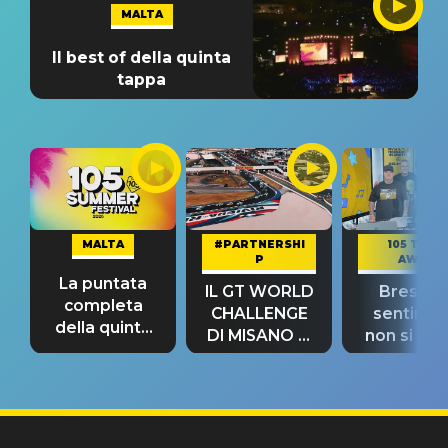
MALTA
Il best of della quinta
tappa
MALTA
#PARTNERSHI
105 TAKE
P
AWAY
La puntata
IL GT WORLD
Bresh: "I
completa
CHALLENGE
sentime
della quinta
DI MISANO si
non si pr
tappa
riconferma
fino alla n
un GRANDE
prima"
SUCCESSO!