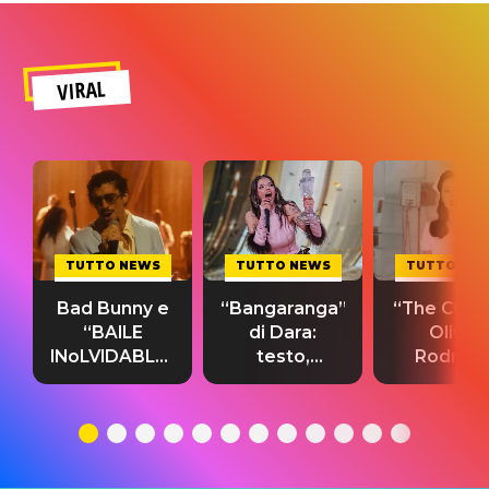
VIRAL
TUTTO NEWS
TUTTO NEWS
TUTTO NE
Bad Bunny e
“Bangaranga”
“The Cure”
“BAILE
di Dara:
Olivia
INoLVIDABLE”:
testo,
Rodrigo
testo,
traduzione e
testo,
traduzione e
significato
traduzion
significato
del singolo
significa