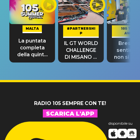
MALTA
#PARTNERSHI
105 TAKE
P
AWAY
La puntata
IL GT WORLD
Bresh: "I
completa
CHALLENGE
sentime
della quinta
DI MISANO si
non si pr
tappa
riconferma
fino alla n
un GRANDE
prima"
SUCCESSO!
RADIO 105 SEMPRE CON TE!
SCARICA L'APP
disponibile su