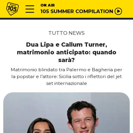
Vai al contenuto
Radio 105
ON AIR
105 SUMMER COMPILATION
TUTTO NEWS
Dua Lipa e Callum Turner,
matrimonio anticipato: quando
sarà?
Matrimonio blindato tra Palermo e Bagheria per
la popstar e l’attore: Sicilia sotto i riflettori del jet
set internazionale