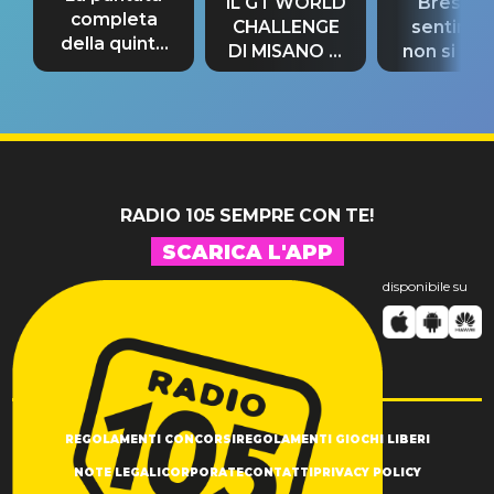
IL GT WORLD
Bresh: "I
completa
CHALLENGE
sentime
della quinta
DI MISANO si
non si pr
tappa
riconferma
fino alla n
un GRANDE
prima"
SUCCESSO!
RADIO 105 SEMPRE CON TE!
SCARICA L'APP
disponibile su
REGOLAMENTI CONCORSI
REGOLAMENTI GIOCHI LIBERI
NOTE LEGALI
CORPORATE
CONTATTI
PRIVACY POLICY