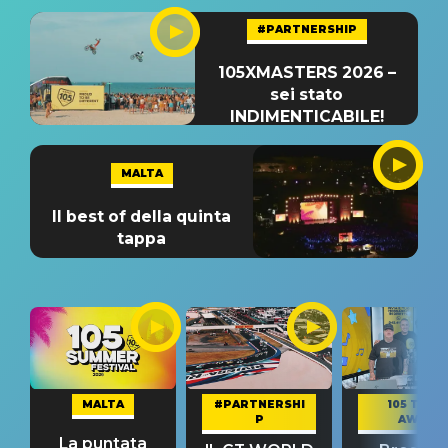
#PARTNERSHIP
105XMASTERS 2026 –
sei stato
INDIMENTICABILE!
MALTA
Il best of della quinta
tappa
MALTA
#PARTNERSHI
105 TAKE
P
AWAY
La puntata