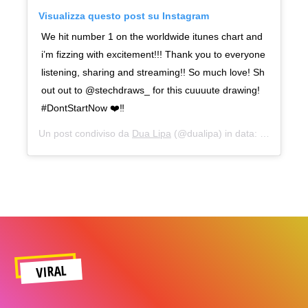
Visualizza questo post su Instagram
We hit number 1 on the worldwide itunes chart and
i’m fizzing with excitement!!! Thank you to everyone
listening, sharing and streaming!! So much love! Sh
out out to @stechdraws_ for this cuuuute drawing!
#DontStartNow ❤️‼️
Un post condiviso da
Dua Lipa
(@dualipa) in data:
2 Nov 2019
VIRAL