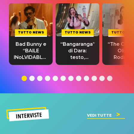
TUTTO NEWS
TUTTO NEWS
TUTTO NE
Bad Bunny e
“Bangaranga”
“The Cure”
“BAILE
di Dara:
Olivia
INoLVIDABLE”:
testo,
Rodrigo
testo,
traduzione e
testo,
traduzione e
significato
traduzion
significato
del singolo
significa
INTERVISTE
VEDI TUTTE