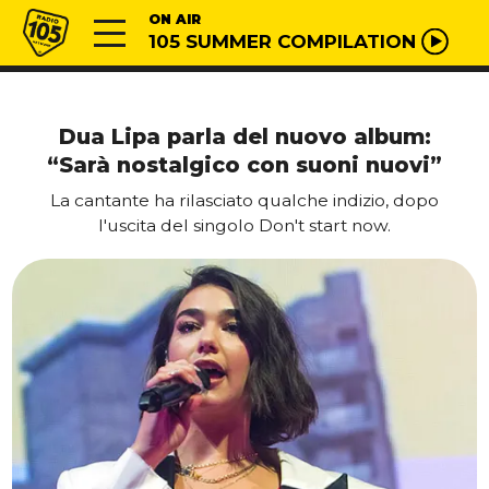
Vai al contenuto
Radio 105
ON AIR
105 SUMMER COMPILATION
Dua Lipa parla del nuovo album:
“Sarà nostalgico con suoni nuovi”
La cantante ha rilasciato qualche indizio, dopo
l'uscita del singolo Don't start now.