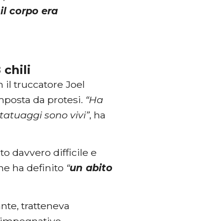
a
il corpo era
 chili
 il truccatore Joel
posta da protesi.
“Ha
 tatuaggi sono vivi”
, ha
to davvero difficile e
che ha definito
“
un abito
nte, tratteneva
ù impegnativo.