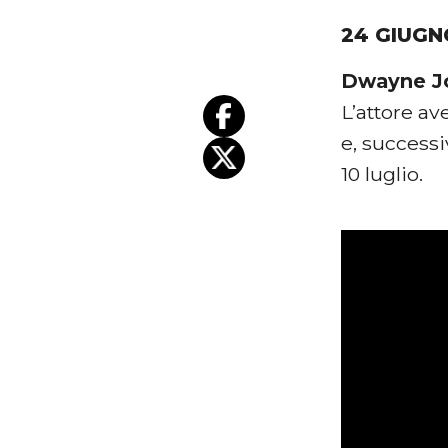
24 GIUGN
Dwayne J
L’attore av
e, success
10 luglio.