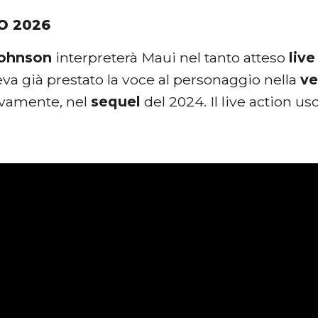
O 2026
ohnson
interpreterà Maui nel tanto atteso
live
eva già prestato la voce al personaggio nella
ve
ivamente, nel
sequel
del 2024. Il live action us