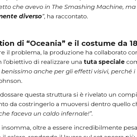
petto che avevo in The Smashing Machine, m
ente diverso
”
, ha raccontato.
action di “Oceania” e il costume da 18
re il problema, la produzione ha collaborato con
 l’obiettivo di realizzare una
tuta
speciale
com
benissimo anche per gli effetti visivi, perché i
ohnson.
ndossare questa struttura si è rivelato un compi
anto da costringerlo a muoversi dentro quello 
che faceva un caldo infernale!”
.
, insomma, oltre a essere incredibilmente pesa
il calore, rendendo il lavoro sul set ancora pi