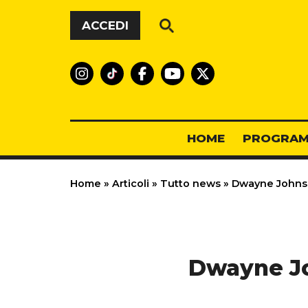
Vai al contenuto
ACCEDI
HOME
PROGRAM
Home
»
Articoli
»
Tutto news
»
Dwayne Johnson
Dwayne Joh