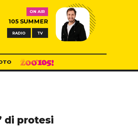
ON AIR
105 SUMMER
RADIO
TV
OTO
 di protesi