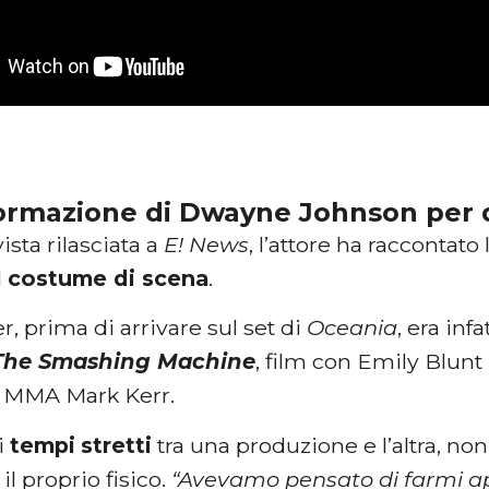
formazione di Dwayne Johnson per 
ista rilasciata a
E! News
, l’attore ha raccontato
l
costume di scena
.
er, prima di arrivare sul set di
Oceania
, era inf
The Smashing Machine
, film con Emily Blunt 
di MMA Mark Kerr.
i
tempi
stretti
tra una produzione e l’altra, no
il proprio fisico.
“Avevamo pensato di farmi app