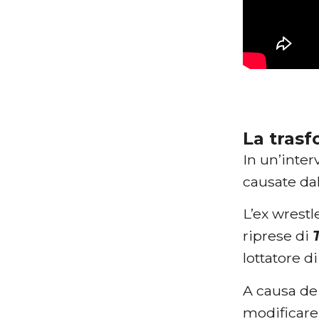
La tras
In un’interv
causate da
L’ex wrestl
riprese di
lottatore 
A causa de
modificare 