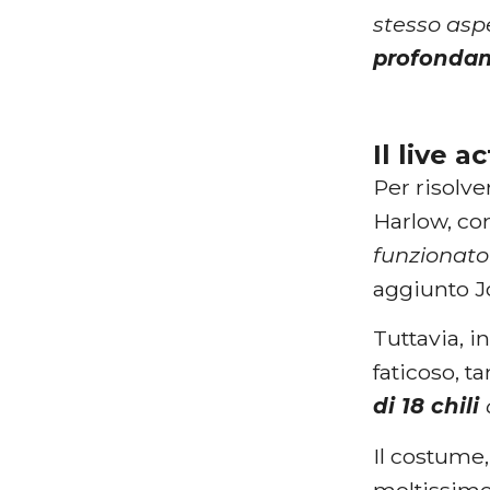
stesso as
profondam
Il live 
Per risolve
Harlow, con
funzionato 
aggiunto J
Tuttavia, i
faticoso, t
di 18 chili
Il costume
moltissimo 