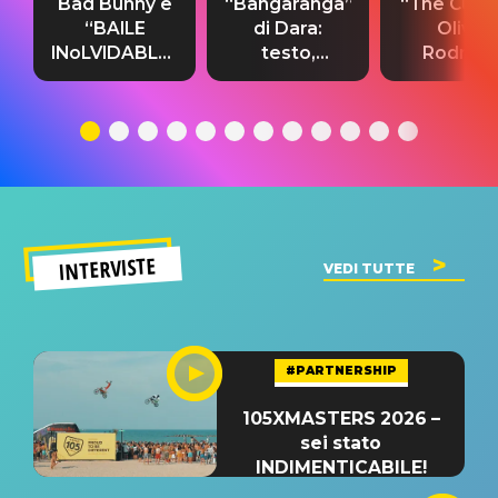
Bad Bunny e
“Bangaranga”
“The Cure”
“BAILE
di Dara:
Olivia
INoLVIDABLE”:
testo,
Rodrigo
testo,
traduzione e
testo,
traduzione e
significato
traduzion
significato
del singolo
significa
INTERVISTE
VEDI TUTTE
#PARTNERSHIP
105XMASTERS 2026 –
sei stato
INDIMENTICABILE!