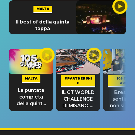
MALTA
Il best of della quinta
tappa
MALTA
#PARTNERSHI
105 TAKE
P
AWAY
La puntata
IL GT WORLD
Bresh: "I
completa
CHALLENGE
sentime
della quinta
DI MISANO si
non si pr
tappa
riconferma
fino alla n
un GRANDE
prima"
SUCCESSO!