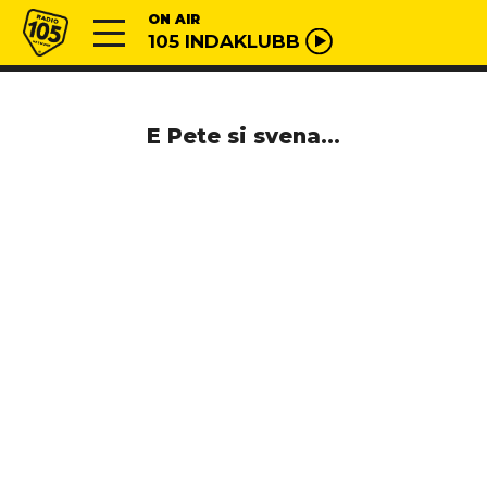
Vai al contenuto
Radio 105
ON AIR
105 INDAKLUBB
E Pete si svena…