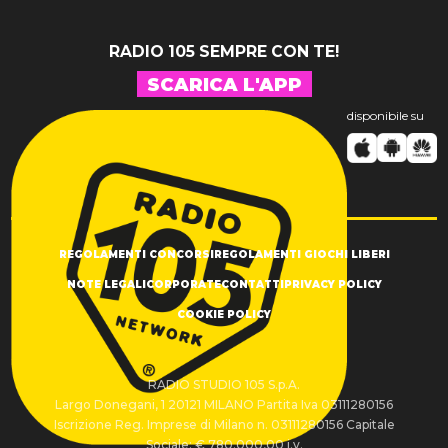
RADIO 105 SEMPRE CON TE!
SCARICA L'APP
disponibile su
REGOLAMENTI CONCORSI
REGOLAMENTI GIOCHI LIBERI
NOTE LEGALI
CORPORATE
CONTATTI
PRIVACY POLICY
COOKIE POLICY
RADIO STUDIO 105 S.p.A.
Largo Donegani, 1 20121 MILANO Partita Iva 03111280156
Iscrizione Reg. Imprese di Milano n. 03111280156 Capitale
Sociale: € 780.000,00 i.v.