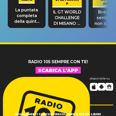
P
AWAY
La puntata
IL GT WORLD
Bresh: "I
completa
CHALLENGE
sentime
della quinta
DI MISANO si
non si pr
tappa
riconferma
fino alla n
un GRANDE
prima"
SUCCESSO!
RADIO 105 SEMPRE CON TE!
SCARICA L'APP
disponibile su
REGOLAMENTI CONCORSI
REGOLAMENTI GIOCHI LIBERI