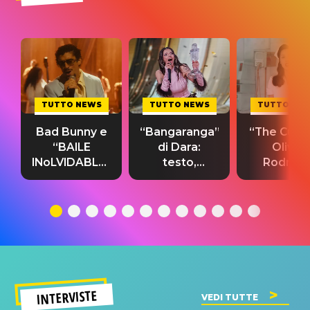
TUTTO NEWS
TUTTO NEWS
TUTTO NE
Bad Bunny e
“Bangaranga”
“The Cure”
“BAILE
di Dara:
Olivia
INoLVIDABLE”:
testo,
Rodrigo
testo,
traduzione e
testo,
traduzione e
significato
traduzion
significato
del singolo
significa
INTERVISTE
VEDI TUTTE