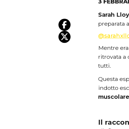
3 FEBBRA
Sarah Llo
preparata 
@sarahxll
Mentre era
ritrovata a
tutti.
Questa espe
indotto es
muscolare
Il racco