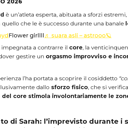
IO 2026
yd
è un’atleta esperta, abituata a sforzi estremi,
a quello che le è successo durante una banale
oyd
Flower girllll
♬ suara asli – astrooo🪐
 impegnata a contrarre il
core
, la venticinquen
 dover gestire un
orgasmo improvviso e incon
rienza l’ha portata a scoprire il cosiddetto
“co
clusivamente dallo
sforzo fisico
, che si verifi
 del core stimola involontariamente le zo
nto di Sarah: l’imprevisto durante i