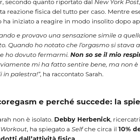
er, secondo quanto riportato dal
New York Post
a reazione fisica del tutto per caso. Mentre e
o ha iniziato a reagire in modo insolito dopo 
ando e provavo una sensazione simile a que
tto. Quando ho notato che l’orgasmo si stava 
 e ho dovuto fermarmi.
Non so se il mio resp
iamente mi ha fatto sentire bene, ma non è a
 in palestra!”
, ha raccontato Sarah.
 coregasm e perché succede: la spi
Sarah non è isolato.
Debby Herbenick
, ricercat
 Workout
, ha spiegato a
Self
che circa il
10% de
otti dall’attività fisica
.