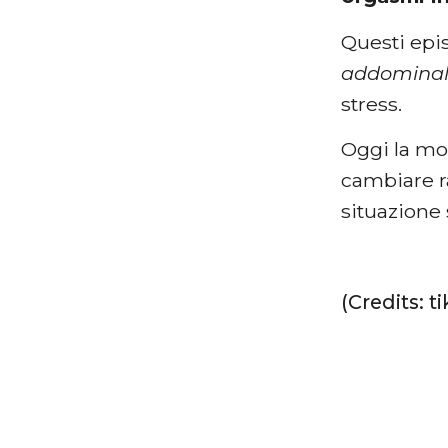
Questi epi
addominali
stress.
Oggi la mo
cambiare ra
situazione 
(Credits: 