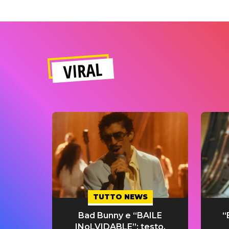
VIRAL
TUTTO NEWS
Bad Bunny e “BAILE
“
INoLVIDABLE”: testo,