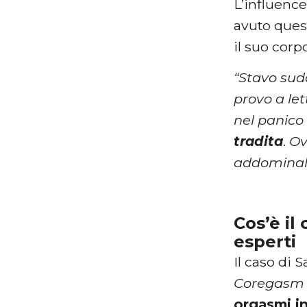
L’influenc
avuto quest
il suo corp
“Stavo sud
provo a le
nel panico
tradita
.
Ovv
addominali
Cos’è il
esperti
Il caso di 
Coregasm
orgasmi ind