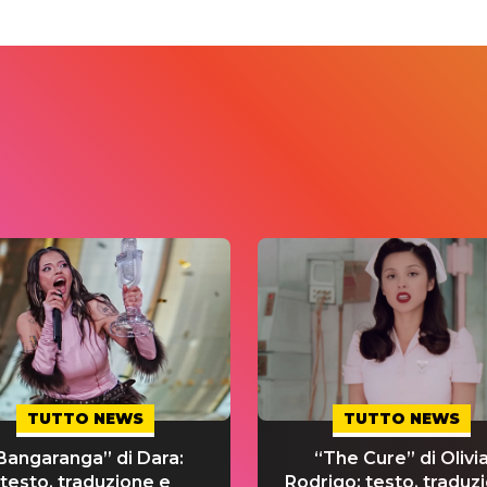
TUTTO NEWS
TUTTO NEWS
Bangaranga” di Dara:
“The Cure” di Olivi
testo, traduzione e
Rodrigo: testo, traduz