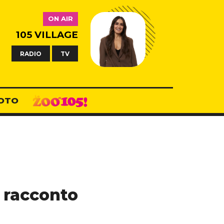
ON AIR
105 VILLAGE
RADIO
TV
OTO
l racconto