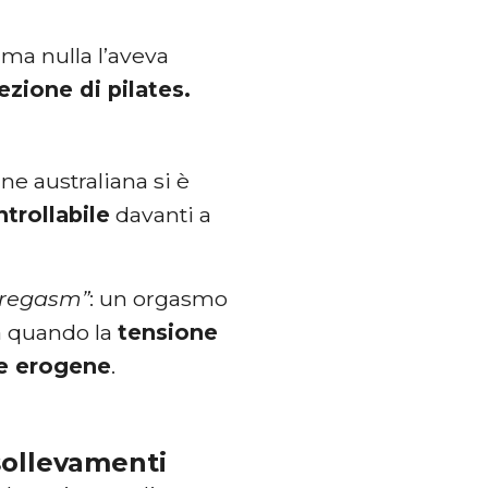
 ma nulla l’aveva
lezione di pilates.
ne australiana si è
trollabile
davanti a
regasm”
: un orgasmo
ca quando la
tensione
ne erogene
.
 sollevamenti