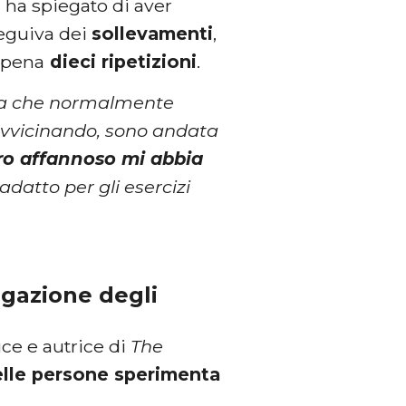
, ha spiegato di aver
seguiva dei
sollevamenti
,
appena
dieci ripetizioni
.
lla che normalmente
avvicinando, sono andata
iro affannoso mi abbia
datto per gli esercizi
egazione degli
rice e autrice di
The
lle persone sperimenta