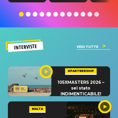
testo,
traduzione e
testo,
traduzione e
significato
traduzion
significato
del singolo
significa
INTERVISTE
VEDI TUTTE
#PARTNERSHIP
105XMASTERS 2026 –
sei stato
INDIMENTICABILE!
MALTA