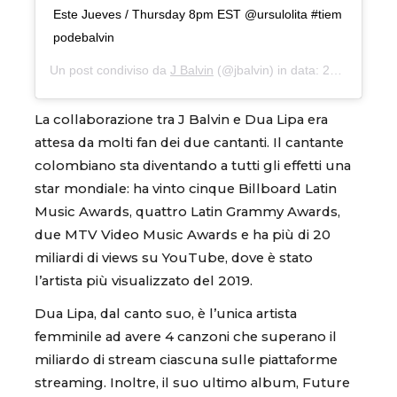
Este Jueves / Thursday 8pm EST @ursulolita #tiem
podebalvin
Un post condiviso da
J Balvin
(@jbalvin) in data:
21 Lug 2020 alle ore 4:00 PDT
La collaborazione tra J Balvin e Dua Lipa era
attesa da molti fan dei due cantanti. Il cantante
colombiano sta diventando a tutti gli effetti una
star mondiale: ha vinto cinque Billboard Latin
Music Awards, quattro Latin Grammy Awards,
due MTV Video Music Awards e ha più di 20
miliardi di views su YouTube, dove è stato
l’artista più visualizzato del 2019.
Dua Lipa, dal canto suo, è l’unica artista
femminile ad avere 4 canzoni che superano il
miliardo di stream ciascuna sulle piattaforme
streaming. Inoltre, il suo ultimo album, Future