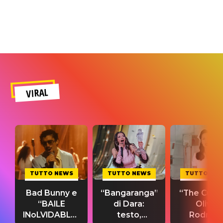
VIRAL
TUTTO NEWS
TUTTO NEWS
TUTTO NE
Bad Bunny e
“Bangaranga”
“The Cure”
“BAILE
di Dara:
Olivia
INoLVIDABLE”:
testo,
Rodrigo