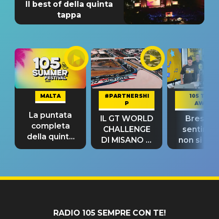
Il best of della quinta
tappa
MALTA
#PARTNERSHI
105 TAKE
P
AWAY
La puntata
IL GT WORLD
Bresh: "I
completa
CHALLENGE
sentime
della quinta
DI MISANO si
non si pr
tappa
riconferma
fino alla n
un GRANDE
prima"
SUCCESSO!
RADIO 105 SEMPRE CON TE!