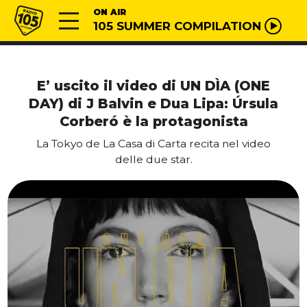
Vai al contenuto
Radio 105
ON AIR
105 SUMMER COMPILATION
E’ uscito il video di UN DÌA (ONE
DAY) di J Balvin e Dua Lipa: Úrsula
Corberó è la protagonista
La Tokyo de La Casa di Carta recita nel video
delle due star.