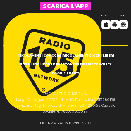
SCARICA L'APP
disponibile su
REGOLAMENTI CONCORSI
REGOLAMENTI GIOCHI LIBERI
NOTE LEGALI
CORPORATE
CONTATTI
PRIVACY POLICY
COOKIE POLICY
RADIO STUDIO 105 S.p.A.
Largo Donegani, 1 20121 MILANO Partita Iva 03111280156
Iscrizione Reg. Imprese di Milano n. 03111280156 Capitale
Sociale: € 780.000,00 i.v.
LICENZA SIAE N.817/I/07-293