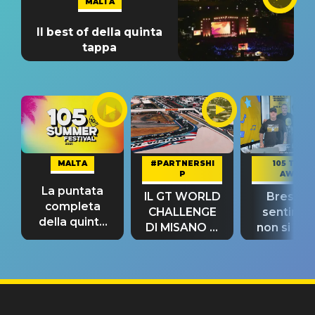
MALTA
Il best of della quinta
tappa
MALTA
#PARTNERSHI
105 TAKE
P
AWAY
La puntata
IL GT WORLD
Bresh: "I
completa
CHALLENGE
sentime
della quinta
DI MISANO si
non si pr
tappa
riconferma
fino alla n
un GRANDE
prima"
SUCCESSO!