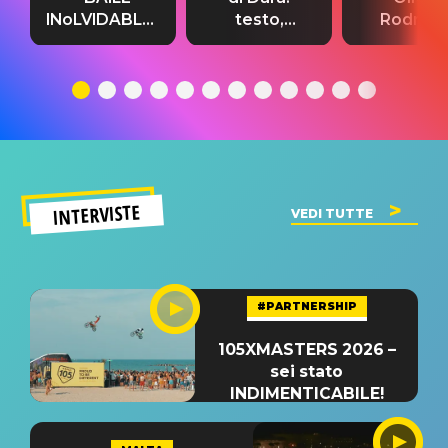
INoLVIDABLE”:
testo,
Rodrigo
testo,
traduzione e
testo,
traduzione e
significato
traduzion
significato
del singolo
significa
INTERVISTE
VEDI TUTTE
#PARTNERSHIP
105XMASTERS 2026 –
sei stato
INDIMENTICABILE!