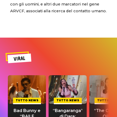
con gli uomini, e altri due marcatori nel gene
ARVCF, associati alla ricerca del contatto umano.
VIRAL
TUTTO NEWS
TUTTO NEWS
TUTTO NE
Bad Bunny e
“Bangaranga”
“The Cure”
“BAILE
di Dara:
Olivia