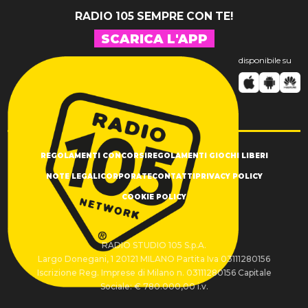
RADIO 105 SEMPRE CON TE!
SCARICA L'APP
disponibile su
REGOLAMENTI CONCORSI
REGOLAMENTI GIOCHI LIBERI
NOTE LEGALI
CORPORATE
CONTATTI
PRIVACY POLICY
COOKIE POLICY
RADIO STUDIO 105 S.p.A.
Largo Donegani, 1 20121 MILANO Partita Iva 03111280156
Iscrizione Reg. Imprese di Milano n. 03111280156 Capitale
Sociale: € 780.000,00 i.v.