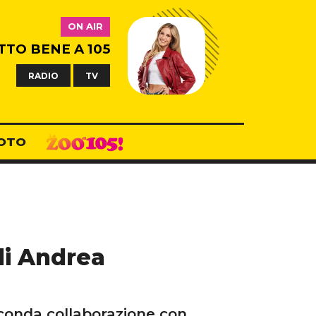
ON AIR
TTO BENE A 105
RADIO
TV
OTO
di Andrea
econda collaborazione con