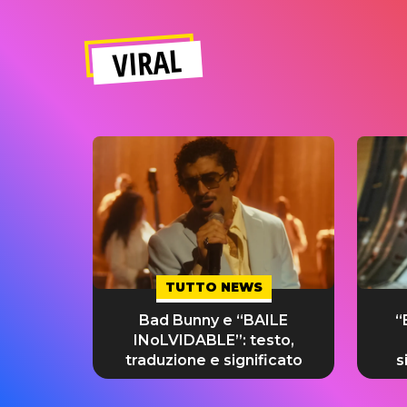
VIRAL
TUTTO NEWS
Bad Bunny e “BAILE
“
INoLVIDABLE”: testo,
traduzione e significato
s