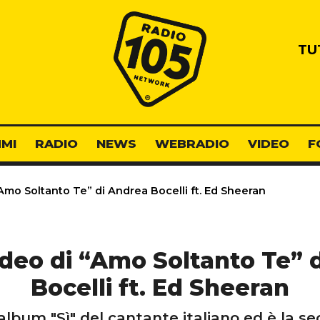
Radio 105
TU
MI
RADIO
NEWS
WEBRADIO
VIDEO
F
“Amo Soltanto Te” di Andrea Bocelli ft. Ed Sheeran
video di “Amo Soltanto Te” 
Bocelli ft. Ed Sheeran
'album "Sì" del cantante italiano ed è la s