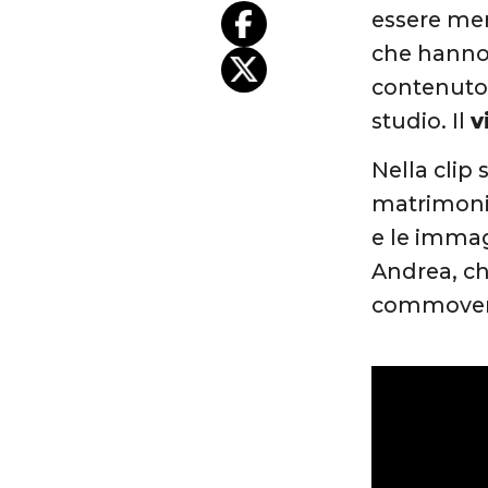
essere mer
che hanno 
contenuto 
studio. Il
v
Nella clip
matrimonio
e le immag
Andrea, ch
commove