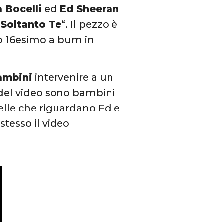
 Bocelli
ed
Ed Sheeran
Soltanto Te
“. Il pezzo è
suo 16esimo album in
.
ambini
intervenire a un
 del video sono bambini
elle che riguardano Ed e
tesso il video