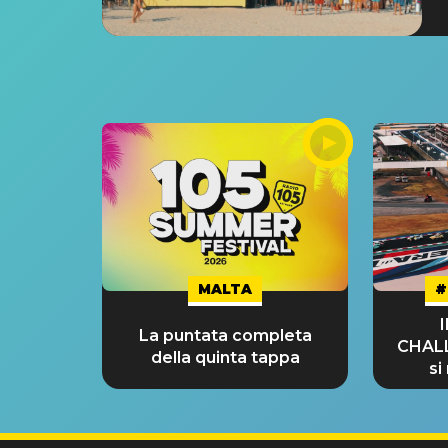
MALTA
#
La puntata completa
CHAL
della quinta tappa
si
GRA