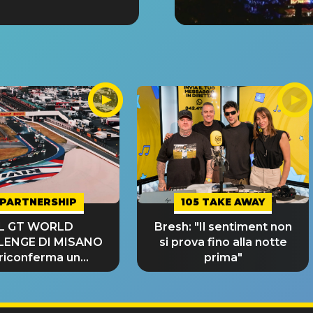
PARTNERSHIP
105 TAKE AWAY
IL GT WORLD
Bresh: "Il sentiment non
LENGE DI MISANO
si prova fino alla notte
 riconferma un
prima"
NDE SUCCESSO!