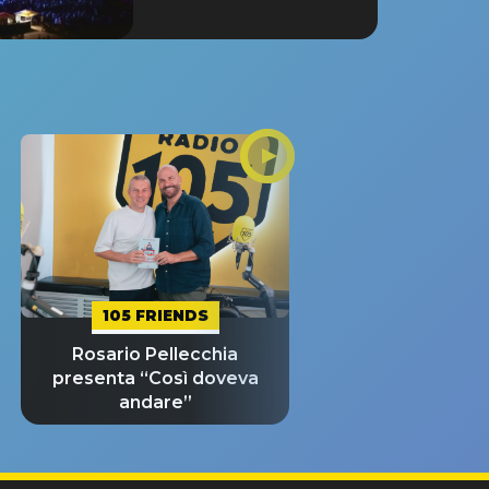
105 FRIENDS
Rosario Pellecchia
presenta “Così doveva
andare”