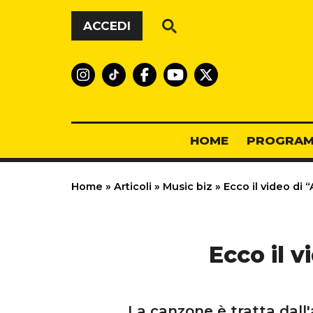
Vai al contenuto
ACCEDI
HOME
PROGRAM
Home
»
Articoli
»
Music biz
»
Ecco il video di 
Ecco il 
La canzone è tratta dall