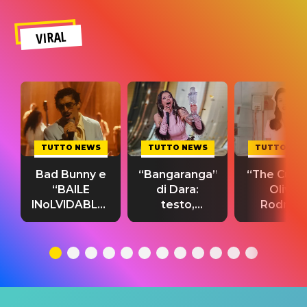
VIRAL
TUTTO NEWS
TUTTO NEWS
TUTTO NE
Bad Bunny e
“Bangaranga”
“The Cure”
“BAILE
di Dara:
Olivia
INoLVIDABLE”:
testo,
Rodrigo
testo,
traduzione e
testo,
traduzione e
significato
traduzion
significato
del singolo
significa