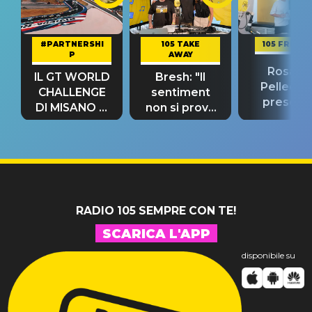
#PARTNERSHI
105 TAKE
105 FRIEND
P
AWAY
Rosario
IL GT WORLD
Bresh: "Il
Pellecch
CHALLENGE
sentiment
present
DI MISANO si
non si prova
“Così dov
riconferma
fino alla notte
andare
un GRANDE
prima"
SUCCESSO!
RADIO 105 SEMPRE CON TE!
SCARICA L'APP
disponibile su