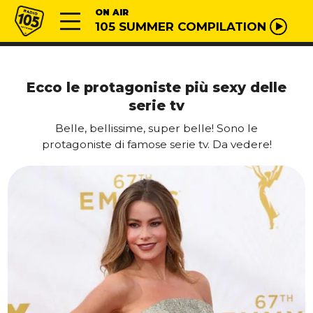
Vai al contenuto
Radio 105
ON AIR
105 SUMMER COMPILATION
Ecco le protagoniste più sexy delle
serie tv
Belle, bellissime, super belle! Sono le
protagoniste di famose serie tv. Da vedere!