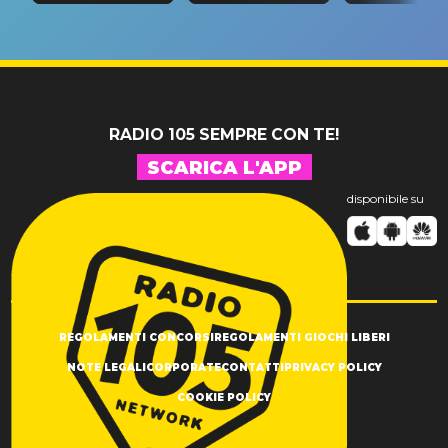
tappa
riconferma
fino alla n
un GRANDE
prima"
SUCCESSO!
RADIO 105 SEMPRE CON TE!
SCARICA L'APP
disponibile su
REGOLAMENTI CONCORSI
REGOLAMENTI GIOCHI LIBERI
NOTE LEGALI
CORPORATE
CONTATTI
PRIVACY POLICY
COOKIE POLICY