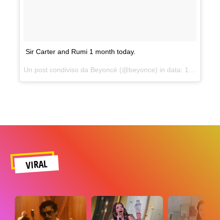
Sir Carter and Rumi 1 month today.
Un post condiviso da Beyoncé (@beyonce) in data:
13 Lug 2017 alle ore 22:10 PDT
VIRAL