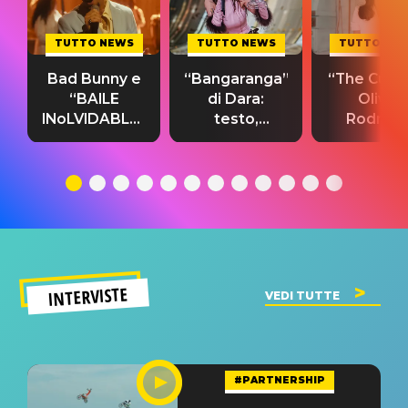
TUTTO NEWS
TUTTO NEWS
TUTTO NE
Bad Bunny e
“Bangaranga”
“The Cure”
“BAILE
di Dara:
Olivia
INoLVIDABLE”:
testo,
Rodrigo
testo,
traduzione e
testo,
traduzione e
significato
traduzion
significato
del singolo
significa
INTERVISTE
VEDI TUTTE
#PARTNERSHIP