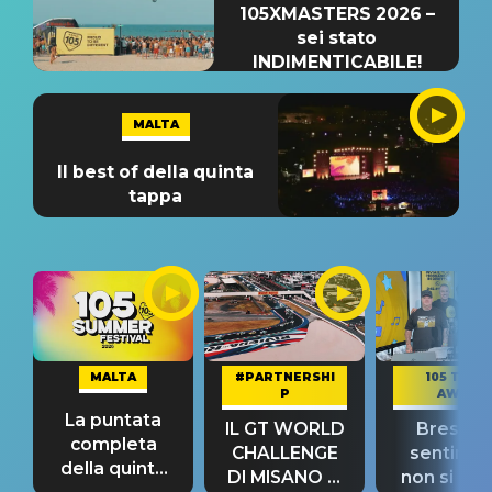
105XMASTERS 2026 –
sei stato
INDIMENTICABILE!
MALTA
Il best of della quinta
tappa
MALTA
#PARTNERSHI
105 TAKE
P
AWAY
La puntata
IL GT WORLD
Bresh: "I
completa
CHALLENGE
sentime
della quinta
DI MISANO si
non si pr