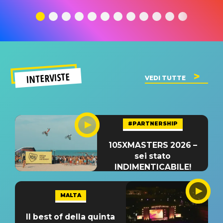
traduzione e
significato
traduzion
significato
del singolo
significa
INTERVISTE
VEDI TUTTE
#PARTNERSHIP
105XMASTERS 2026 –
sei stato
INDIMENTICABILE!
MALTA
Il best of della quinta