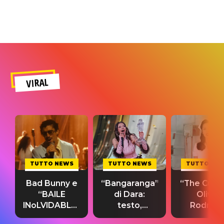
VIRAL
TUTTO NEWS
TUTTO NEWS
TUTTO NE
Bad Bunny e
“Bangaranga”
“The Cure”
“BAILE
di Dara:
Olivia
INoLVIDABLE”:
testo,
Rodrigo
testo,
traduzione e
testo,