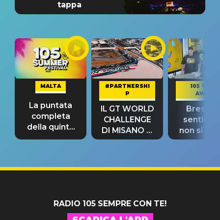
tappa
MALTA
#PARTNERSHI
105 TAKE
P
AWAY
La puntata
IL GT WORLD
Bresh: "I
completa
CHALLENGE
sentime
della quinta
DI MISANO si
non si pr
tappa
riconferma
fino alla n
un GRANDE
prima"
SUCCESSO!
RADIO 105 SEMPRE CON TE!
SCARICA L'APP