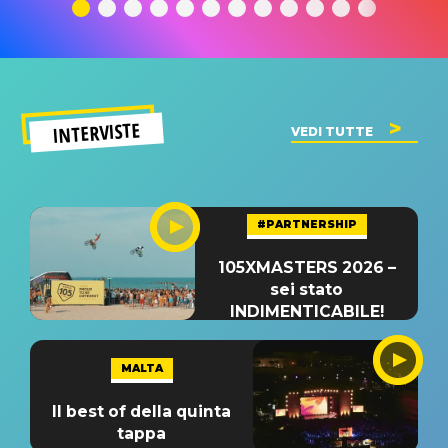
significato
del singolo
significa
INTERVISTE
VEDI TUTTE
#PARTNERSHIP
105XMASTERS 2026 –
sei stato
INDIMENTICABILE!
MALTA
Il best of della quinta
tappa