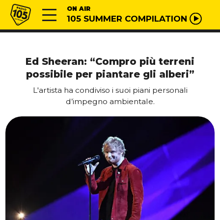
Vai al contenuto
Radio 105
ON AIR
105 SUMMER COMPILATION
Ed Sheeran: “Compro più terreni
possibile per piantare gli alberi”
L'artista ha condiviso i suoi piani personali
d’impegno ambientale.