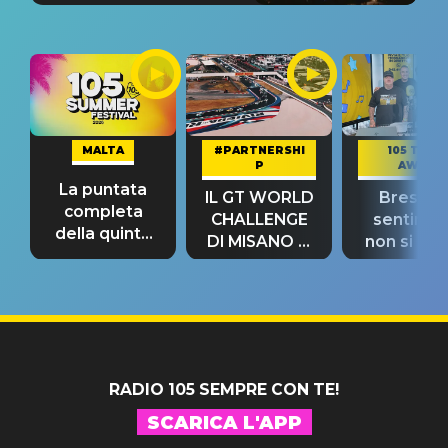
MALTA
#PARTNERSHI
105 TAKE
P
AWAY
La puntata
IL GT WORLD
Bresh: "I
completa
CHALLENGE
sentime
della quinta
DI MISANO si
non si pr
tappa
riconferma
fino alla n
un GRANDE
prima"
SUCCESSO!
RADIO 105 SEMPRE CON TE!
SCARICA L'APP