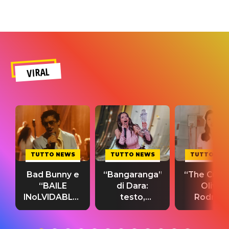
VIRAL
TUTTO NEWS
TUTTO NEWS
TUTTO NE
Bad Bunny e
“Bangaranga”
“The Cure”
“BAILE
di Dara:
Olivia
INoLVIDABLE”:
testo,
Rodrigo
testo,
traduzione e
testo,
traduzione e
significato
traduzion