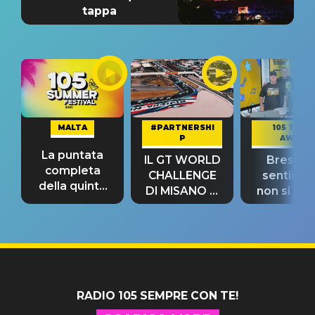
tappa
MALTA
#PARTNERSHI
105 TAKE
P
AWAY
La puntata
IL GT WORLD
Bresh: "I
completa
CHALLENGE
sentime
della quinta
DI MISANO si
non si pr
tappa
riconferma
fino alla n
un GRANDE
prima"
SUCCESSO!
RADIO 105 SEMPRE CON TE!