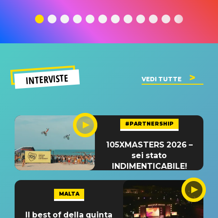
traduzione e
significato
traduzion
significato
del singolo
significa
INTERVISTE
VEDI TUTTE
#PARTNERSHIP
105XMASTERS 2026 –
sei stato
INDIMENTICABILE!
MALTA
Il best of della quinta