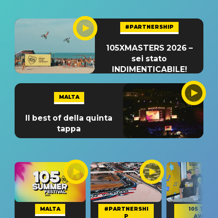
#PARTNERSHIP
105XMASTERS 2026 –
sei stato
INDIMENTICABILE!
MALTA
Il best of della quinta
tappa
MALTA
#PARTNERSHI
105 TAKE
P
AWAY