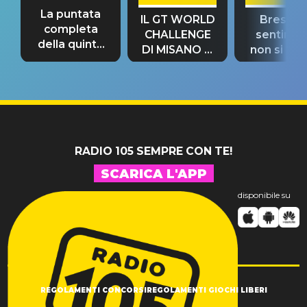
La puntata
IL GT WORLD
Bresh: "I
completa
CHALLENGE
sentime
della quinta
DI MISANO si
non si pr
tappa
riconferma
fino alla n
un GRANDE
prima"
SUCCESSO!
RADIO 105 SEMPRE CON TE!
SCARICA L'APP
disponibile su
REGOLAMENTI CONCORSI
REGOLAMENTI GIOCHI LIBERI