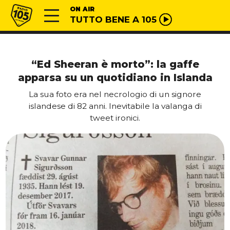
Vai al contenuto
Radio 105
ON AIR
TUTTO BENE A 105
“Ed Sheeran è morto”: la gaffe
apparsa su un quotidiano in Islanda
La sua foto era nel necrologio di un signore
islandese di 82 anni. Inevitabile la valanga di
tweet ironici.