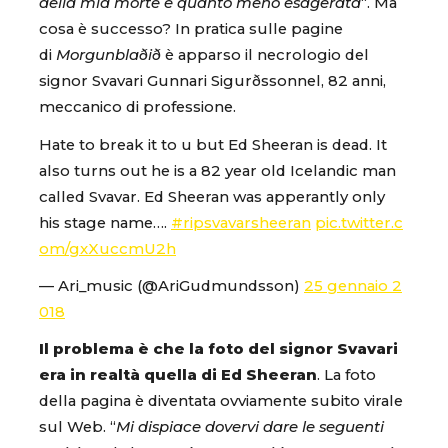
della mia morte è quanto meno esagerata
“. Ma
cosa è successo? In pratica sulle pagine
di
Morgunblaðið
è apparso il necrologio del
signor Svavari Gunnari Sigurðssonnel, 82 anni,
meccanico di professione.
Hate to break it to u but Ed Sheeran is dead. It
also turns out he is a 82 year old Icelandic man
called Svavar. Ed Sheeran was apperantly only
his stage name….
#ripsvavarsheeran
pic.twitter.c
om/gxXuccmU2h
— Ari_music (@AriGudmundsson)
25 gennaio 2
018
Il problema è che la foto del signor Svavari
era in realtà quella di Ed Sheeran
. La foto
della pagina è diventata ovviamente subito virale
sul Web. “
Mi dispiace dovervi dare le seguenti