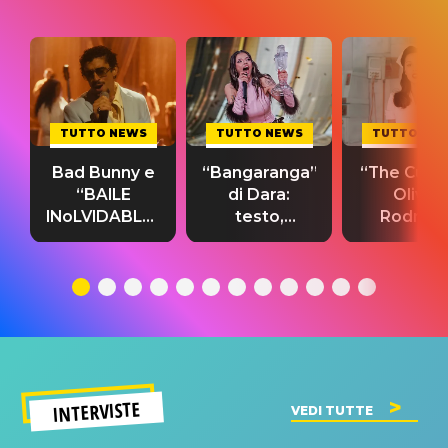
TUTTO NEWS
TUTTO NEWS
TUTTO NE
Bad Bunny e
“Bangaranga”
“The Cure”
“BAILE
di Dara:
Olivia
INoLVIDABLE”:
testo,
Rodrigo
testo,
traduzione e
testo,
traduzione e
significato
traduzion
significato
del singolo
significa
INTERVISTE
VEDI TUTTE