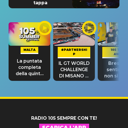
tappa
MALTA
#PARTNERSHI
105 TAKE
P
AWAY
La puntata
IL GT WORLD
Bresh: "I
completa
CHALLENGE
sentime
della quinta
DI MISANO si
non si pr
tappa
riconferma
fino alla n
un GRANDE
prima"
SUCCESSO!
RADIO 105 SEMPRE CON TE!
SCARICA L'APP