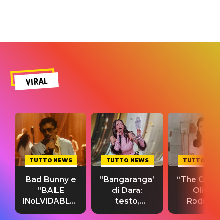
VIRAL
TUTTO NEWS
TUTTO NEWS
TUTTO NE
Bad Bunny e
“Bangaranga”
“The Cure”
“BAILE
di Dara:
Olivia
INoLVIDABLE”:
testo,
Rodrigo
testo,
traduzione e
testo,