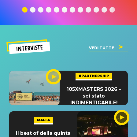
traduzione e
significato
traduzion
significato
del singolo
significa
INTERVISTE
VEDI TUTTE
#PARTNERSHIP
105XMASTERS 2026 –
sei stato
INDIMENTICABILE!
MALTA
Il best of della quinta