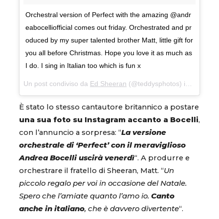
Orchestral version of Perfect with the amazing @andr
eabocelliofficial comes out friday. Orchestrated and pr
oduced by my super talented brother Matt, little gift for
you all before Christmas. Hope you love it as much as
I do. I sing in Italian too which is fun x
Un post condiviso da
Ed Sheeran
(@teddysphotos) in data:
12 
È stato lo stesso cantautore britannico a postare
una sua foto su Instagram accanto a Bocelli
,
con l’annuncio a sorpresa: “
La versione
orchestrale di ‘Perfect’ con il meraviglioso
Andrea Bocelli uscirà venerdì
“. A produrre e
orchestrare il fratello di Sheeran, Matt. “
Un
piccolo regalo per voi in occasione del Natale.
Spero che l’amiate quanto l’amo io.
Canto
anche in italiano
, che è davvero divertente
“.