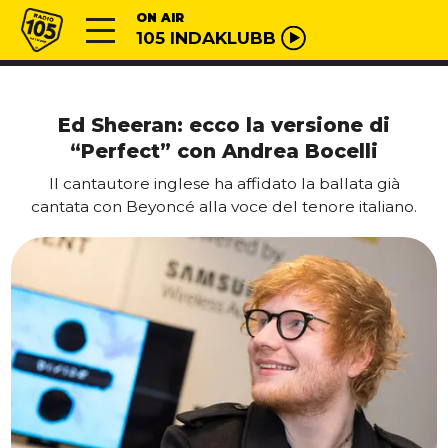
Vai al contenuto
Radio 105
ON AIR
105 INDAKLUBB
Ed Sheeran: ecco la versione di
“Perfect” con Andrea Bocelli
Il cantautore inglese ha affidato la ballata già
cantata con Beyoncé alla voce del tenore italiano.