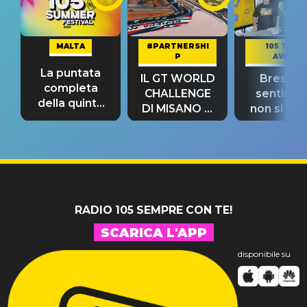
MALTA
#PARTNERSHI
105 TAKE
P
AWAY
La puntata
IL GT WORLD
Bresh: "I
completa
CHALLENGE
sentime
della quinta
DI MISANO si
non si pr
tappa
riconferma
fino alla n
un GRANDE
prima"
SUCCESSO!
RADIO 105 SEMPRE CON TE!
SCARICA L'APP
disponibile su