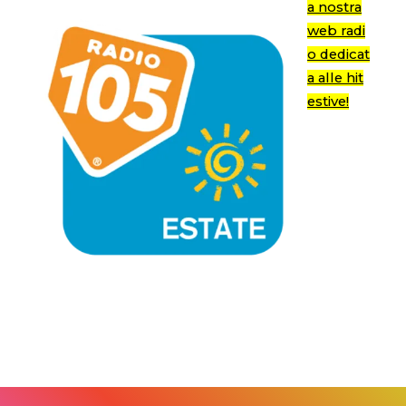
a nostra
web radi
o dedicat
a alle hit
estive!