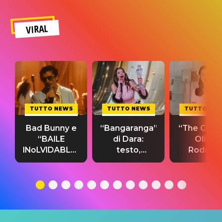
VIRAL
TUTTO NEWS
TUTTO NEWS
TUTTO NE
Bad Bunny e
“Bangaranga”
“The Cure”
“BAILE
di Dara:
Olivia
INoLVIDABLE”:
testo,
Rodrigo
testo,
traduzione e
testo,
traduzione e
significato
traduzion
significato
del singolo
significa