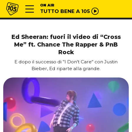
Vai al contenuto
Radio 105
ON AIR
TUTTO BENE A 105
Ed Sheeran: fuori il video di “Cross
Me” ft. Chance The Rapper & PnB
Rock
E dopo il successo di "I Don't Care" con Justin
Bieber, Ed riparte alla grande.