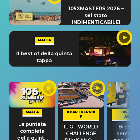
105XMASTERS 2026 –
sei stato
INDIMENTICABILE!
MALTA
Il best of della quinta
tappa
MALTA
#PARTNERSHI
105 TAKE
P
AWAY
La puntata
IL GT WORLD
Bresh: "I
completa
CHALLENGE
sentime
della quinta