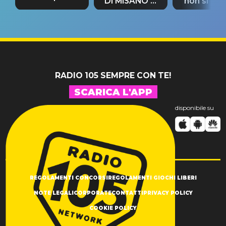
DI MISANO si
non si pr
tappa
riconferma
fino alla n
un GRANDE
prima"
SUCCESSO!
RADIO 105 SEMPRE CON TE!
SCARICA L'APP
disponibile su
REGOLAMENTI CONCORSI
REGOLAMENTI GIOCHI LIBERI
NOTE LEGALI
CORPORATE
CONTATTI
PRIVACY POLICY
COOKIE POLICY