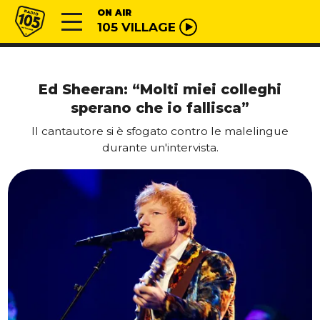
Vai al contenuto
Radio 105
ON AIR
105 VILLAGE
Ed Sheeran: “Molti miei colleghi
sperano che io fallisca”
Il cantautore si è sfogato contro le malelingue
durante un'intervista.