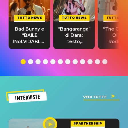
TUTTO NEWS
TUTTO NEWS
TUTTO NE
Bad Bunny e
“Bangaranga”
“The Cure”
“BAILE
di Dara:
Olivia
INoLVIDABLE”:
testo,
Rodrigo
testo,
traduzione e
testo,
traduzione e
significato
traduzion
significato
del singolo
significa
INTERVISTE
VEDI TUTTE
#PARTNERSHIP