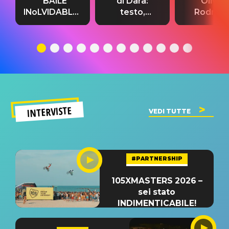
“BAILE
di Dara:
Olivia
INoLVIDABLE”:
testo,
Rodrigo
testo,
traduzione e
testo,
traduzione e
significato
traduzion
significato
del singolo
significa
INTERVISTE
VEDI TUTTE
#PARTNERSHIP
105XMASTERS 2026 –
sei stato
INDIMENTICABILE!