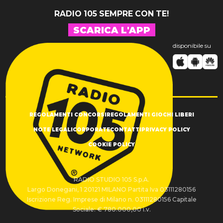
RADIO 105 SEMPRE CON TE!
SCARICA L'APP
disponibile su
REGOLAMENTI CONCORSI
REGOLAMENTI GIOCHI LIBERI
NOTE LEGALI
CORPORATE
CONTATTI
PRIVACY POLICY
COOKIE POLICY
RADIO STUDIO 105 S.p.A.
Largo Donegani, 1 20121 MILANO Partita Iva 03111280156
Iscrizione Reg. Imprese di Milano n. 03111280156 Capitale
Sociale: € 780.000,00 i.v.