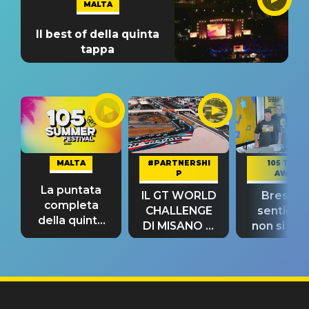
MALTA
Il best of della quinta
tappa
MALTA
#PARTNERSHI
105 TAKE
P
AWAY
La puntata
IL GT WORLD
Bresh: "I
completa
CHALLENGE
sentime
della quinta
DI MISANO si
non si pr
tappa
riconferma
fino alla n
un GRANDE
prima"
SUCCESSO!