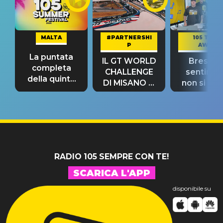
MALTA
#PARTNERSHI
105 TAKE
P
AWAY
La puntata
IL GT WORLD
Bresh: "I
completa
CHALLENGE
sentime
della quinta
DI MISANO si
non si pr
tappa
riconferma
fino alla n
un GRANDE
prima"
SUCCESSO!
RADIO 105 SEMPRE CON TE!
SCARICA L'APP
disponibile su