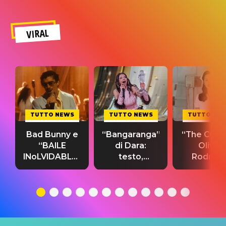
VIRAL
TUTTO NEWS
TUTTO NEWS
TUTTO NE
Bad Bunny e
“Bangaranga”
“The Cure”
“BAILE
di Dara:
Olivia
INoLVIDABLE”:
testo,
Rodrigo
testo,
traduzione e
testo,
traduzione e
significato
traduzion
significato
del singolo
significa