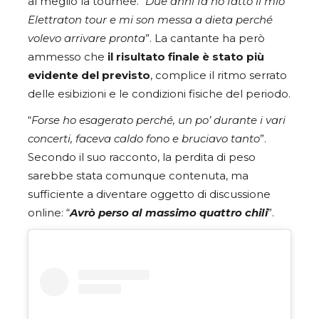
al meglio la tournée. “
Due anni fa ho fatto il mio
Elettraton tour e mi son messa a dieta perché
volevo arrivare pronta
”. La cantante ha però
ammesso che
il risultato finale è stato più
evidente del previsto
, complice il ritmo serrato
delle esibizioni e le condizioni fisiche del periodo.
“
Forse ho esagerato perché, un po’ durante i vari
concerti, faceva caldo fono e bruciavo tanto
”.
Secondo il suo racconto, la perdita di peso
sarebbe stata comunque contenuta, ma
sufficiente a diventare oggetto di discussione
online: “
Avrò perso al massimo quattro chili
”.