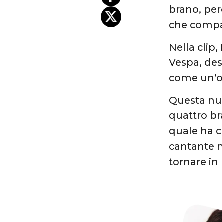
brano, per
che compar
Nella clip,
Vespa, des
come un’os
Questa nuo
quattro bra
quale ha c
cantante n
tornare in 