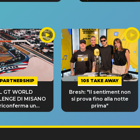
PARTNERSHIP
105 TAKE AWAY
IL GT WORLD
Bresh: "Il sentiment non
LENGE DI MISANO
si prova fino alla notte
 riconferma un
prima"
NDE SUCCESSO!