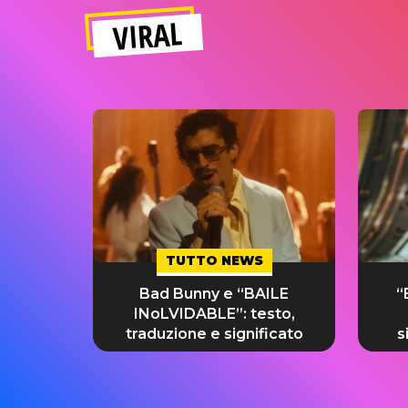
VIRAL
TUTTO NEWS
Bad Bunny e “BAILE
“
INoLVIDABLE”: testo,
traduzione e significato
s