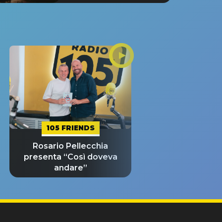
105 FRIENDS
Rosario Pellecchia
presenta “Così doveva
andare”