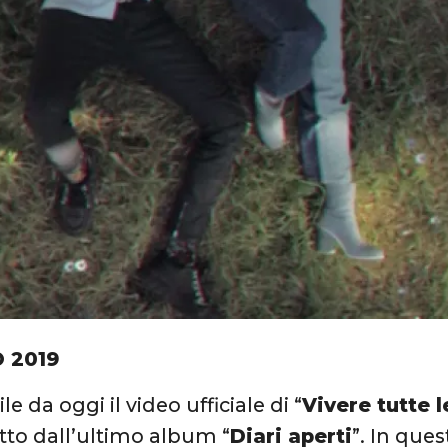
O 2019
le da oggi il video ufficiale di “
Vivere tutte l
tto dall’ultimo album “
Diari aperti
”. In que