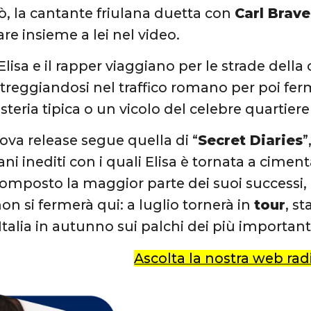
ò, la cantante friulana duetta con
Carl Brave
e insieme a lei nel video.
 Elisa e il rapper viaggiano per le strade dell
treggiandosi nel traffico romano per poi ferma
teria tipica o un vicolo del celebre quartiere
va release segue quella di “
Secret Diaries
”
ni inediti con i quali Elisa è tornata a ciment
omposto la maggior parte dei suoi successi, o
on si fermerà qui: a luglio tornerà in
tour
, st
Italia in autunno sui palchi dei più importanti 
Ascolta la nostra web rad