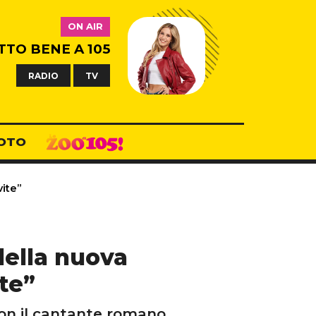
ON AIR
TTO BENE A 105
RADIO
TV
OTO
vite”
 della nuova
ite”
on il cantante romano.