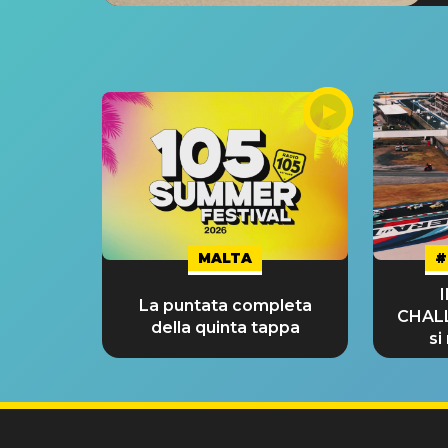
MALTA
#
La puntata completa
CHAL
della quinta tappa
si
GRA