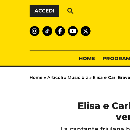
Vai al contenuto
ACCEDI
HOME
PROGRAM
Home
»
Articoli
»
Music biz
»
Elisa e Carl Brave
Elisa e Car
ver
La cantante friulana 