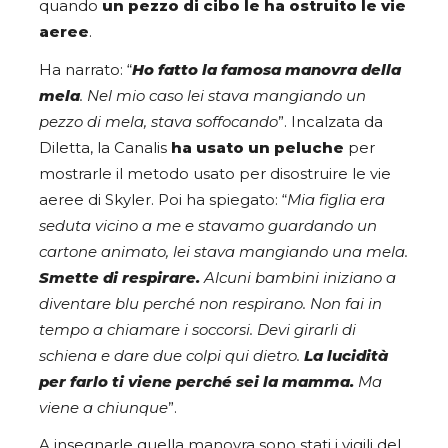
quando
un pezzo di cibo le ha ostruito le vie
aeree
.
Ha narrato: “
Ho fatto la famosa manovra della
mela
. Nel mio caso lei stava mangiando un
pezzo di mela, stava soffocando
”. Incalzata da
Diletta, la Canalis
ha usato un peluche
per
mostrarle il metodo usato per disostruire le vie
aeree di Skyler. Poi ha spiegato: “
Mia figlia era
seduta vicino a me e stavamo guardando un
cartone animato, lei stava mangiando una mela.
Smette di respirare.
Alcuni bambini iniziano a
diventare blu perché non respirano. Non fai in
tempo a chiamare i soccorsi. Devi girarli di
schiena e dare due colpi qui dietro.
La
lucidità
per farlo ti viene perché sei la mamma.
Ma
viene a chiunque
”.
A insegnarle quella manovra sono stati i vigili del