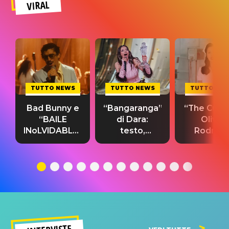
VIRAL
TUTTO NEWS
TUTTO NEWS
TUTTO NE
Bad Bunny e
“Bangaranga”
“The Cure”
“BAILE
di Dara:
Olivia
INoLVIDABLE”:
testo,
Rodrigo
testo,
traduzione e
testo,
traduzione e
significato
traduzion
significato
del singolo
significa