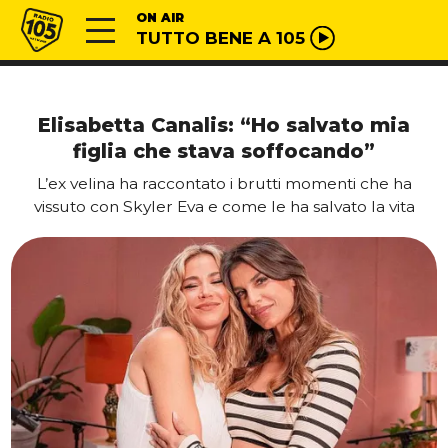
Vai al contenuto
Radio 105
ON AIR
TUTTO BENE A 105
Elisabetta Canalis: “Ho salvato mia
figlia che stava soffocando”
L’ex velina ha raccontato i brutti momenti che ha
vissuto con Skyler Eva e come le ha salvato la vita