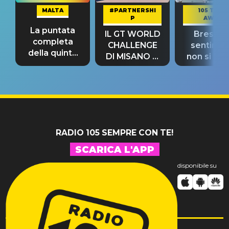
MALTA
#PARTNERSHI
105 TAKE
P
AWAY
La puntata
IL GT WORLD
Bresh: "I
completa
CHALLENGE
sentime
della quinta
DI MISANO si
non si pr
tappa
riconferma
fino alla n
un GRANDE
prima"
SUCCESSO!
RADIO 105 SEMPRE CON TE!
SCARICA L'APP
disponibile su