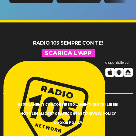
tappa
riconferma
fino alla n
un GRANDE
prima"
SUCCESSO!
RADIO 105 SEMPRE CON TE!
SCARICA L'APP
disponibile su
REGOLAMENTI CONCORSI
REGOLAMENTI GIOCHI LIBERI
NOTE LEGALI
CORPORATE
CONTATTI
PRIVACY POLICY
COOKIE POLICY