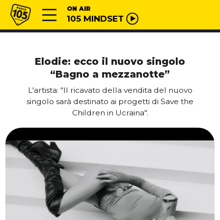
Vai al contenuto
Radio 105
ON AIR
105 MINDSET
Elodie: ecco il nuovo singolo
“Bagno a mezzanotte”
L'artista: "Il ricavato della vendita del nuovo
singolo sarà destinato ai progetti di Save the
Children in Ucraina".