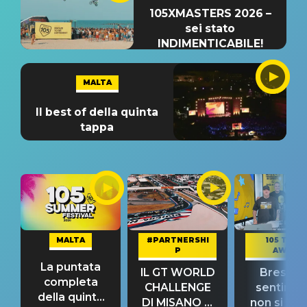
105XMASTERS 2026 –
sei stato
INDIMENTICABILE!
MALTA
Il best of della quinta
tappa
MALTA
#PARTNERSHI
105 TAKE
P
AWAY
La puntata
IL GT WORLD
Bresh: "I
completa
CHALLENGE
sentime
della quinta
DI MISANO si
non si pr