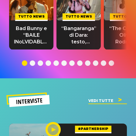
TUTTO NEWS
TUTTO NEWS
TUTTO NE
Bad Bunny e
“Bangaranga”
“The Cure”
“BAILE
di Dara:
Olivia
INoLVIDABLE”:
testo,
Rodrigo
testo,
traduzione e
testo,
traduzione e
significato
traduzion
significato
del singolo
significa
INTERVISTE
VEDI TUTTE
#PARTNERSHIP