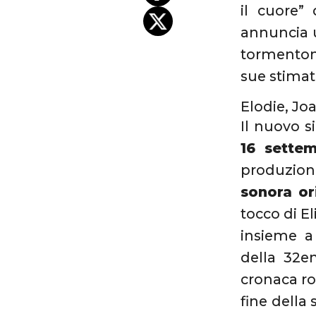
il cuore”
annuncia
tormentone
sue stimat
Elodie, Joa
Il nuovo si
16 sette
produzion
sonora or
tocco di El
insieme a 
della 32e
cronaca ro
fine della 