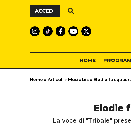
Vai al contenuto
ACCEDI
HOME
PROGRAM
Home
»
Articoli
»
Music biz
»
Elodie fa squadra
Elodie 
La voce di "Tribale" prese