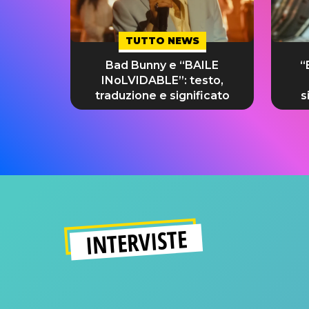
TUTTO NEWS
Bad Bunny e “BAILE
“
INoLVIDABLE”: testo,
traduzione e significato
s
INTERVISTE