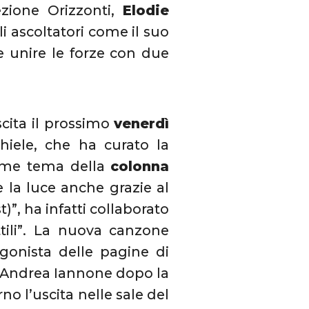
ezione Orizzonti,
Elodie
i ascoltatori come il suo
e unire le forze con due
uscita il prossimo
venerdì
hiele, che ha curato la
come tema della
colonna
e la luce anche grazie al
)”, ha infatti collaborato
ttili”. La nuova canzone
onista delle pagine di
p Andrea Iannone dopo la
no l’uscita nelle sale del