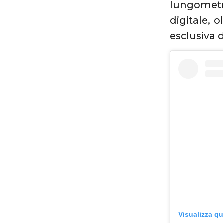
lungometra
digitale, 
esclusiva d
Visualizza q