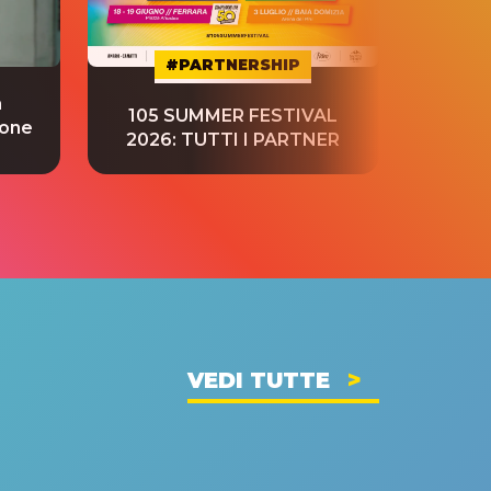
#PARTNERSHIP
a
“S
105 SUMMER FESTIVAL
ione
tradu
2026: TUTTI I PARTNER
VEDI TUTTE