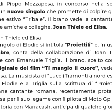
 di Pippo Mezzapesa, in concorso nella s
 un
nuovo singolo
che promette di colpire gl
 estivo “Tribale”. Il brano vede la cantant
e amiche e colleghe,
Joan Thiele ed Elisa
.
n Thiele ed Elisa
ngolo di Elodie si intitola “
Proiettili
” e, in 
mbre
, conta della collaborazione di Joan T
e con Emanuele Triglia. Il brano, scelto 
iginale del film
“Ti mangio il cuore”
, ved
isa. La musicista di “Luce (Tramonti a nord est
Elodie e a Triglia sulla scrittura di “Proie
nne cantante romana, recentemente protag
sa per il suo legame con il pilota di Moto G
storia con Marracash, anticipa di qualche gior