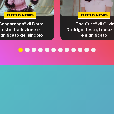
TUTTO NEWS
TUTTO NEWS
Bangaranga” di Dara:
“The Cure” di Olivi
testo, traduzione e
Rodrigo: testo, traduz
ignificato del singolo
e significato