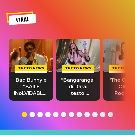
VIRAL
TUTTO NEWS
TUTTO NEWS
TUTTO NE
Bad Bunny e
“Bangaranga”
“The Cure”
“BAILE
di Dara:
Olivia
INoLVIDABLE”:
testo,
Rodrigo
testo,
traduzione e
testo,
traduzione e
significato
traduzion
significato
del singolo
significa