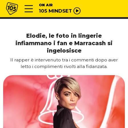
Vai al contenuto
Radio 105
ON AIR
105 MINDSET
Elodie, le foto in lingerie
infiammano i fan e Marracash si
ingelosisce
Il rapper è intervenuto tra i commenti dopo aver
letto i complimenti rivolti alla fidanzata.