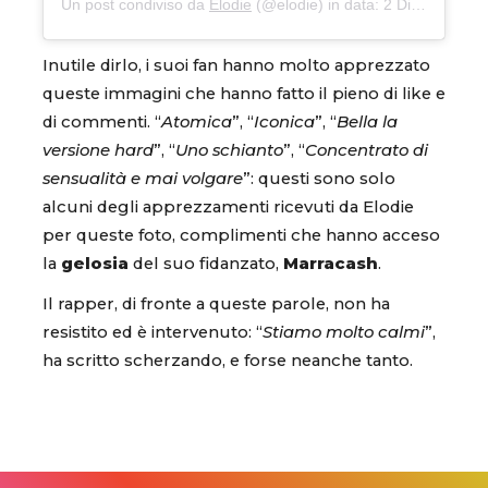
Un post condiviso da
Elodie
(@elodie) in data:
2 Dic 2019 alle ore 7:45 PST
Inutile dirlo, i suoi fan hanno molto apprezzato
queste immagini che hanno fatto il pieno di like e
di commenti. “
Atomica
”, “
Iconica
”, “
Bella la
versione hard
”, “
Uno schianto
”, “
Concentrato di
sensualità e mai volgare
”: questi sono solo
alcuni degli apprezzamenti ricevuti da Elodie
per queste foto, complimenti che hanno acceso
la
gelosia
del suo fidanzato,
Marracash
.
Il rapper, di fronte a queste parole, non ha
resistito ed è intervenuto: “
Stiamo molto calmi
”,
ha scritto scherzando, e forse neanche tanto.