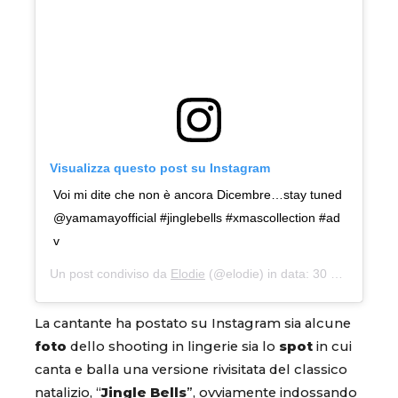
Visualizza questo post su Instagram
Voi mi dite che non è ancora Dicembre…stay tuned
@yamamayofficial #jinglebells #xmascollection #ad
v
Un post condiviso da
Elodie
(@elodie) in data:
30 Nov 2019 alle ore 5:34 PST
La cantante ha postato su Instagram sia alcune
foto
dello shooting in lingerie sia lo
spot
in cui
canta e balla una versione rivisitata del classico
natalizio, “
Jingle Bells
”, ovviamente indossando