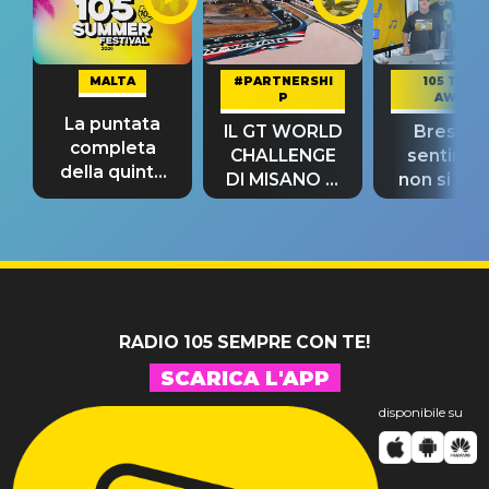
MALTA
#PARTNERSHI
105 TAKE
P
AWAY
La puntata
IL GT WORLD
Bresh: "I
completa
CHALLENGE
sentime
della quinta
DI MISANO si
non si pr
tappa
riconferma
fino alla n
un GRANDE
prima"
SUCCESSO!
RADIO 105 SEMPRE CON TE!
SCARICA L'APP
disponibile su