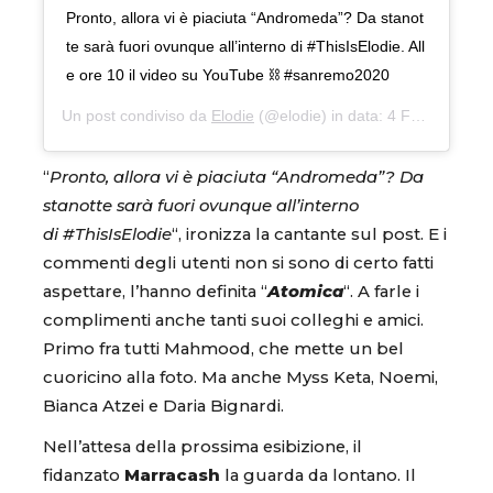
Pronto, allora vi è piaciuta “Andromeda”? Da stanot
te sarà fuori ovunque all’interno di #ThisIsElodie. All
e ore 10 il video su YouTube ⛓ #sanremo2020
Un post condiviso da
Elodie
(@elodie) in data:
4 Feb 2020 alle ore 3:29 PSTe
“
Pronto, allora vi è piaciuta “Andromeda”? Da
stanotte sarà fuori ovunque all’interno
di #ThisIsElodie
“, ironizza la cantante sul post. E i
commenti degli utenti non si sono di certo fatti
aspettare, l’hanno definita “
Atomica
“. A farle i
complimenti anche tanti suoi colleghi e amici.
Primo fra tutti Mahmood, che mette un bel
cuoricino alla foto. Ma anche Myss Keta, Noemi,
Bianca Atzei e Daria Bignardi.
Nell’attesa della prossima esibizione, il
fidanzato
Marracash
la guarda da lontano. Il