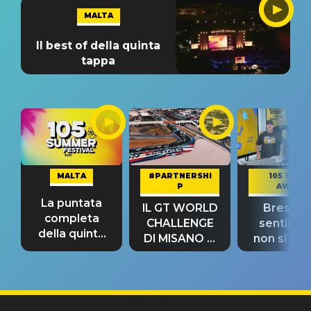
MALTA
Il best of della quinta
tappa
MALTA
#PARTNERSHI
105 TAKE
P
AWAY
La puntata
IL GT WORLD
Bresh: "I
completa
CHALLENGE
sentime
della quinta
DI MISANO si
non si pr
tappa
riconferma
fino alla n
un GRANDE
prima"
SUCCESSO!