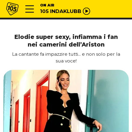
Vai al contenuto
Radio 105
ON AIR
105 INDAKLUBB
Elodie super sexy, infiamma i fan
nei camerini dell’Ariston
La cantante fa impazzire tutti... e non solo per la
sua voce!