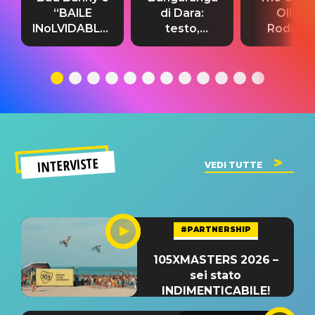
“BAILE
di Dara:
Olivia
INoLVIDABLE”:
testo,
Rodrigo
testo,
traduzione e
testo,
traduzione e
significato
traduzion
significato
del singolo
significa
INTERVISTE
VEDI TUTTE
#PARTNERSHIP
105XMASTERS 2026 –
sei stato
INDIMENTICABILE!