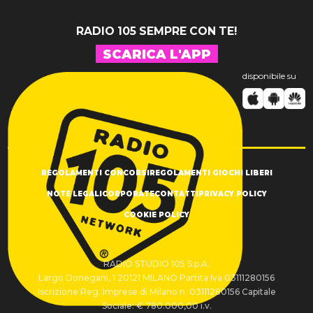
RADIO 105 SEMPRE CON TE!
SCARICA L'APP
disponibile su
REGOLAMENTI CONCORSI
REGOLAMENTI GIOCHI LIBERI
NOTE LEGALI
CORPORATE
CONTATTI
PRIVACY POLICY
COOKIE POLICY
RADIO STUDIO 105 S.p.A.
Largo Donegani, 1 20121 MILANO Partita Iva 03111280156
Iscrizione Reg. Imprese di Milano n. 03111280156 Capitale
Sociale: € 780.000,00 i.v.