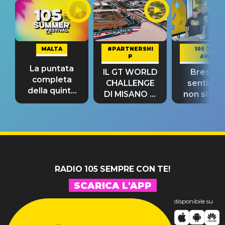
MALTA
#PARTNERSHI
105 TAKE
P
AWAY
La puntata
IL GT WORLD
Bresh: "I
completa
CHALLENGE
sentime
della quinta
DI MISANO si
non si pr
tappa
riconferma
fino alla n
un GRANDE
prima"
SUCCESSO!
RADIO 105 SEMPRE CON TE!
SCARICA L'APP
disponibile su