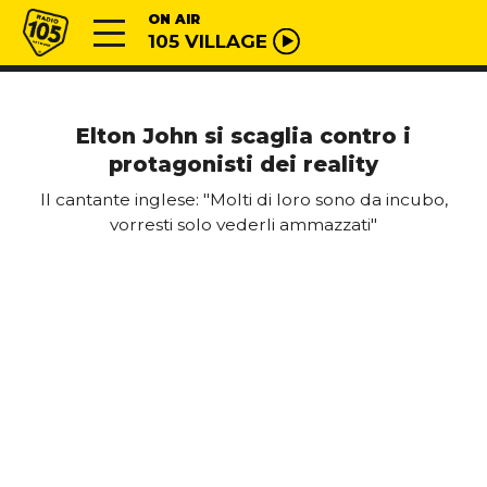
Vai al contenuto
Radio 105
ON AIR
105 VILLAGE
Elton John si scaglia contro i
protagonisti dei reality
Il cantante inglese: "Molti di loro sono da incubo,
vorresti solo vederli ammazzati"