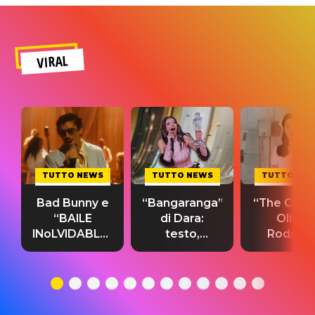
VIRAL
TUTTO NEWS
TUTTO NEWS
TUTTO NE
Bad Bunny e
“Bangaranga”
“The Cure”
“BAILE
di Dara:
Olivia
INoLVIDABLE”:
testo,
Rodrigo
testo,
traduzione e
testo,
traduzione e
significato
traduzion
significato
del singolo
significa