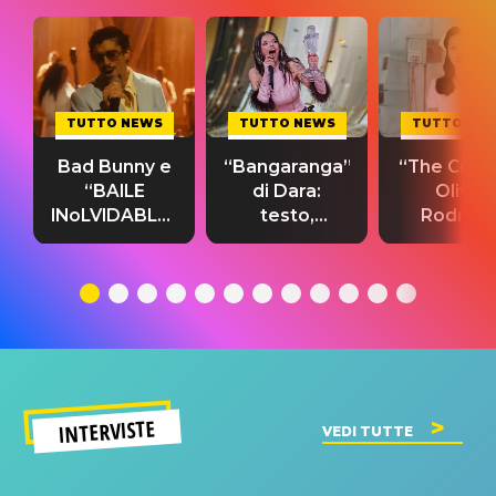
TUTTO NEWS
TUTTO NEWS
TUTTO NE
Bad Bunny e
“Bangaranga”
“The Cure”
“BAILE
di Dara:
Olivia
INoLVIDABLE”:
testo,
Rodrigo
testo,
traduzione e
testo,
traduzione e
significato
traduzion
significato
del singolo
significa
INTERVISTE
VEDI TUTTE