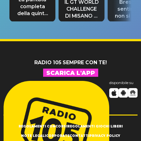
IL GT WORLD
Bresh: "I
completa
CHALLENGE
sentime
della quinta
DI MISANO si
non si pr
tappa
riconferma
fino alla n
un GRANDE
prima"
SUCCESSO!
RADIO 105 SEMPRE CON TE!
SCARICA L'APP
disponibile su
REGOLAMENTI CONCORSI
REGOLAMENTI GIOCHI LIBERI
NOTE LEGALI
CORPORATE
CONTATTI
PRIVACY POLICY