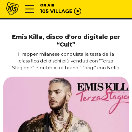
Vai al contenuto
Radio 105
ON AIR
105 VILLAGE
Emis Killa, disco d’oro digitale per
“Cult”
Il rapper milanese conquista la testa della
classifica dei dischi più venduti con "Terza
Stagione" e pubblica il brano "Parigi" con Neffa.