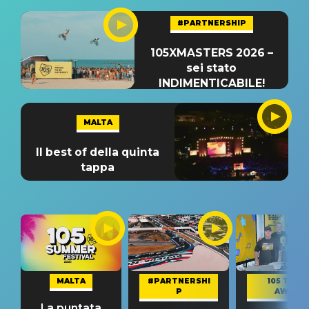
#PARTNERSHIP
105XMASTERS 2026 –
sei stato
INDIMENTICABILE!
MALTA
Il best of della quinta
tappa
MALTA
#PARTNERSHI
105 TAKE
P
AWAY
La puntata