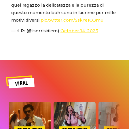
quel ragazzo la delicatezza e la purezza di
questo momento boh sono in lacrime per mille
motivi diversi
pic.twitter.com/SskYe1CQmu
— •LP• (@isorrisidiem)
October 14, 2023
VIRAL