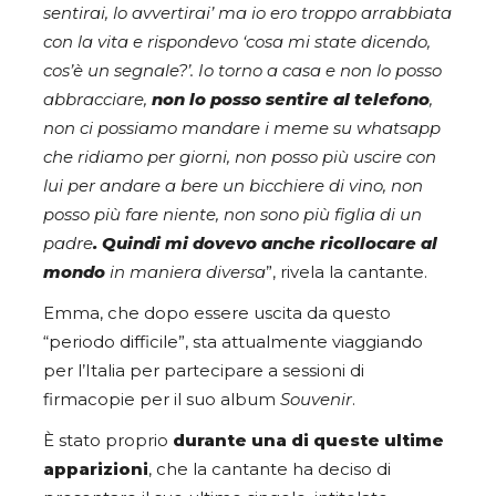
sentirai, lo avvertirai’ ma io ero troppo arrabbiata
con la vita e rispondevo ‘cosa mi state dicendo,
cos’è un segnale?’
. Io torno a casa e non lo posso
abbracciare,
non lo posso sentire al telefono
,
non ci possiamo mandare i meme su whatsapp
che ridiamo per giorni, non posso più uscire con
lui per andare a bere un bicchiere di vino, non
posso più fare niente, non sono più figlia di un
padre
. Quindi mi dovevo anche ricollocare al
mondo
in maniera diversa
”, rivela la cantante.
Emma, che dopo essere uscita da questo
“periodo difficile”, sta attualmente viaggiando
per l’Italia per partecipare a sessioni di
firmacopie per il suo album
Souvenir
.
È stato proprio
durante una di queste ultime
apparizioni
, che la cantante ha deciso di