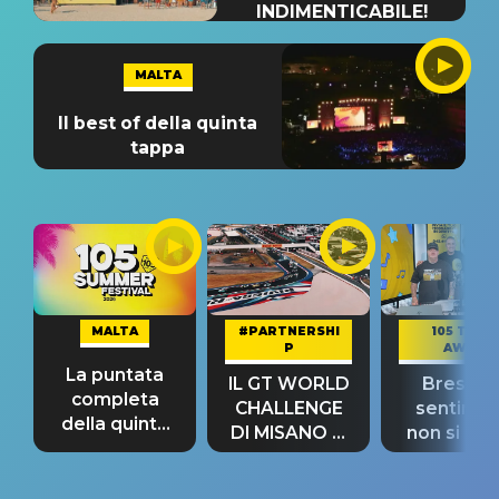
INDIMENTICABILE!
MALTA
Il best of della quinta
tappa
MALTA
#PARTNERSHI
105 TAKE
P
AWAY
La puntata
IL GT WORLD
Bresh: "I
completa
CHALLENGE
sentime
della quinta
DI MISANO si
non si pr
tappa
riconferma
fino alla n
un GRANDE
prima"