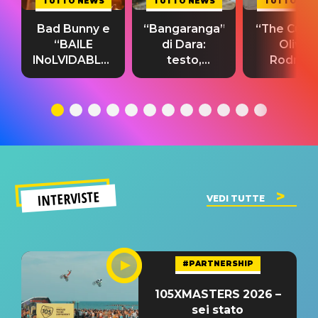
TUTTO NEWS
TUTTO NEWS
TUTTO NE
Bad Bunny e
“Bangaranga”
“The Cure”
“BAILE
di Dara:
Olivia
INoLVIDABLE”:
testo,
Rodrigo
testo,
traduzione e
testo,
traduzione e
significato
traduzion
significato
del singolo
significa
INTERVISTE
VEDI TUTTE
#PARTNERSHIP
105XMASTERS 2026 –
sei stato