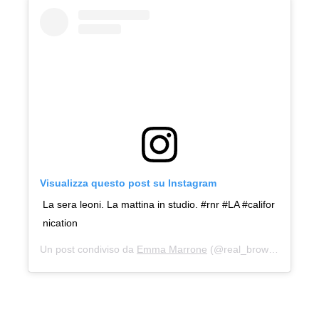
Visualizza questo post su Instagram
La sera leoni. La mattina in studio. #rnr #LA #califor
nication
Un post condiviso da
Emma Marrone
(@real_brown) in data: