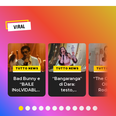
VIRAL
TUTTO NEWS
TUTTO NEWS
TUTTO NE
Bad Bunny e
“Bangaranga”
“The Cure”
“BAILE
di Dara:
Olivia
INoLVIDABLE”:
testo,
Rodrigo
testo,
traduzione e
testo,
traduzione e
significato
traduzion
significato
del singolo
significa