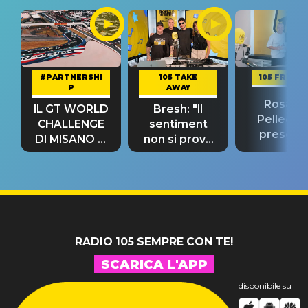
#PARTNERSHI
105 TAKE
105 FRIEND
P
AWAY
Rosario
IL GT WORLD
Bresh: "Il
Pellecch
CHALLENGE
sentiment
present
DI MISANO si
non si prova
“Così dov
riconferma
fino alla notte
andare
un GRANDE
prima"
SUCCESSO!
RADIO 105 SEMPRE CON TE!
SCARICA L'APP
disponibile su