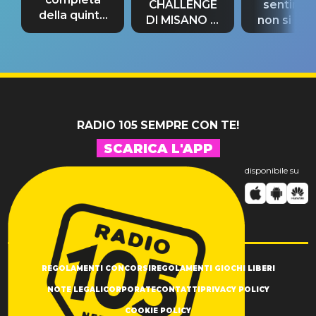
CHALLENGE
sentime
della quinta
DI MISANO si
non si pr
tappa
riconferma
fino alla n
un GRANDE
prima"
SUCCESSO!
RADIO 105 SEMPRE CON TE!
SCARICA L'APP
disponibile su
REGOLAMENTI CONCORSI
REGOLAMENTI GIOCHI LIBERI
NOTE LEGALI
CORPORATE
CONTATTI
PRIVACY POLICY
COOKIE POLICY