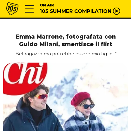
Vai al contenuto
Radio 105
ON AIR
105 SUMMER COMPILATION
Emma Marrone, fotografata con
Guido Milani, smentisce il flirt
"Bel ragazzo ma potrebbe essere mio figlio...".