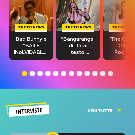
TUTTO NEWS
TUTTO NEWS
TUTTO NE
Bad Bunny e
“Bangaranga”
“The Cure”
“BAILE
di Dara:
Olivia
INoLVIDABLE”:
testo,
Rodrigo
testo,
traduzione e
testo,
traduzione e
significato
traduzion
significato
del singolo
significa
INTERVISTE
VEDI TUTTE