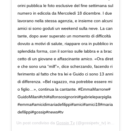
orini pubblica le foto esclusive del fine settimana sul
numero in edicola da Mercoledì 18 dicembre. I due
lavorano nella stessa agenzia, e insieme con alcuni
amici si sono goduti un weekend sulla neve. La can
tante, dopo aver superato un momento di difficoltà
dovuto a motivi di salute, riappare ora in pubblico in
splendida forma, con il sorriso sulle labbra e a brac
cetto di un giovane e affascinante amico. «Ora diret
e che sono una “milf”», dice scherzando, facendo ri
ferimento al fatto che tra lei e Guido ci sono 13 anni
di differenza. «Bel ragazzo, ma potrebbe essere mi
o figlio…», continua la cantante. #EmmaMarrone#
GuidoMilani#chi#alfonsosignorini#gabrieleparpiglia
#emma#amicidimariadefilippi#amici#amici18#maria
defilippi#gossip#news#tv
Un post condiviso da
Gossip Tv
(@gossipetv_tv) in data:
17 D