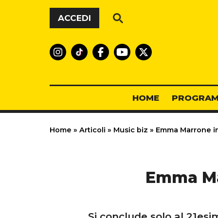
Vai al contenuto
ACCEDI
HOME
PROGRAM
Home
»
Articoli
»
Music biz
»
Emma Marrone in 
Emma Mar
Si conclude solo al 21es