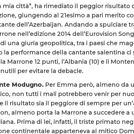
ia città”, ha rimediato il peggior risultato d
ione, giungendo al 21esimo a pari merito con
ante dell’Azerbaijan.
Andando a spulciare tra 
ne nell’edizione 2014 dell’Eurovision Song 
o di una giuria geopolitica, tra i paesi che 
 la performance della cantante salentina ci
la Marrone 12 punti, l’Albania (10) e il Monte
inutili per evitare la debacle.
ente Modugno.
Per Emma però, almeno da un
co, non tutti i mali potrebbero venir per nu
 il risultato sia il peggiore di sempre per un’
sion, almeno porta la Marrone a succedere a 
iana. Prima di lei, infatti, il triste primato ne
one continentale apparteneva al mitico Do