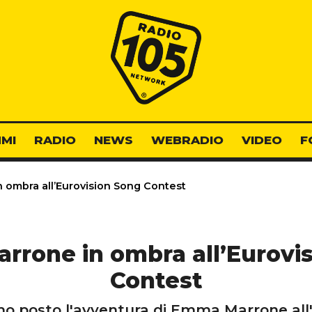
Radio 105
MI
RADIO
NEWS
WEBRADIO
VIDEO
F
ombra all’Eurovision Song Contest
rone in ombra all’Eurovi
Contest
imo posto l'avventura di Emma Marrone all