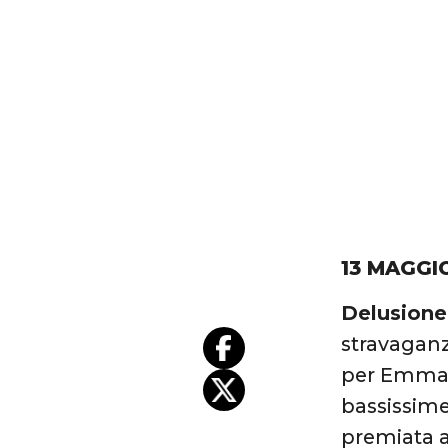
13 MAGGI
Delusione
stravaganz
per Emma 
bassissime
premiata a