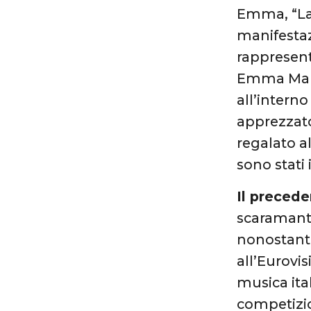
Emma, “La m
manifestaz
rappresent
Emma Marro
all’intern
apprezzato
regalato al
sono stati 
Il preced
scaramanti
nonostante
all’Eurovi
musica ital
competizi