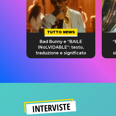
TUTTO NEWS
Bad Bunny e “BAILE
“
INoLVIDABLE”: testo,
traduzione e significato
s
INTERVISTE