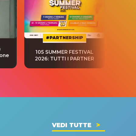
#PARTNERSHIP
a
“S
105 SUMMER FESTIVAL
ione
tradu
2026: TUTTI I PARTNER
VEDI TUTTE