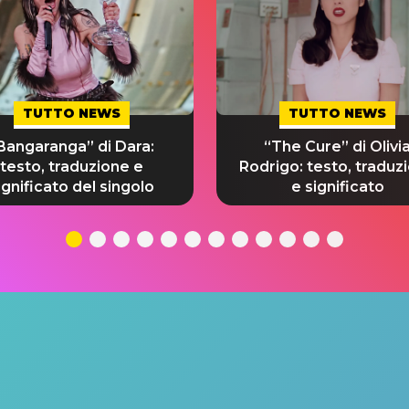
TUTTO NEWS
TUTTO NEWS
Bangaranga” di Dara:
“The Cure” di Olivi
testo, traduzione e
Rodrigo: testo, traduz
ignificato del singolo
e significato