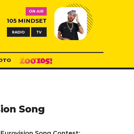
ON AIR
105 MINDSET
RADIO
TV
OTO
sion Song
'Eurovision Song Contest: