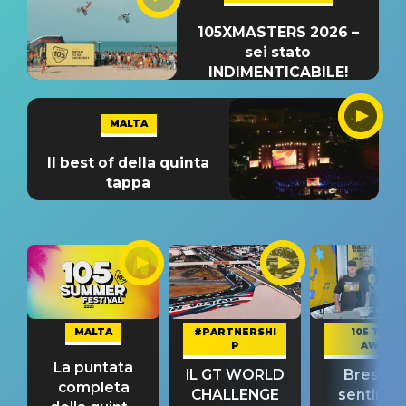
105XMASTERS 2026 –
sei stato
INDIMENTICABILE!
MALTA
Il best of della quinta
tappa
MALTA
#PARTNERSHI
105 TAKE
P
AWAY
La puntata
IL GT WORLD
Bresh: "I
completa
CHALLENGE
sentime