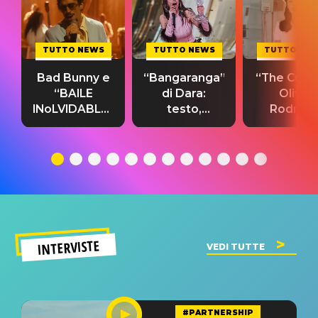
TUTTO NEWS
TUTTO NEWS
TUTTO NE
Bad Bunny e
“Bangaranga”
“The Cure”
“BAILE
di Dara:
Olivia
INoLVIDABLE”:
testo,
Rodrigo
testo,
traduzione e
testo,
traduzione e
significato
traduzion
significato
del singolo
significa
INTERVISTE
VEDI TUTTE
#PARTNERSHIP