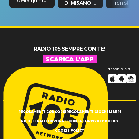
della quinta
DI MISANO si
non si pr
tappa
riconferma
fino alla n
un GRANDE
prima"
SUCCESSO!
RADIO 105 SEMPRE CON TE!
SCARICA L'APP
disponibile su
REGOLAMENTI CONCORSI
REGOLAMENTI GIOCHI LIBERI
NOTE LEGALI
CORPORATE
CONTATTI
PRIVACY POLICY
COOKIE POLICY