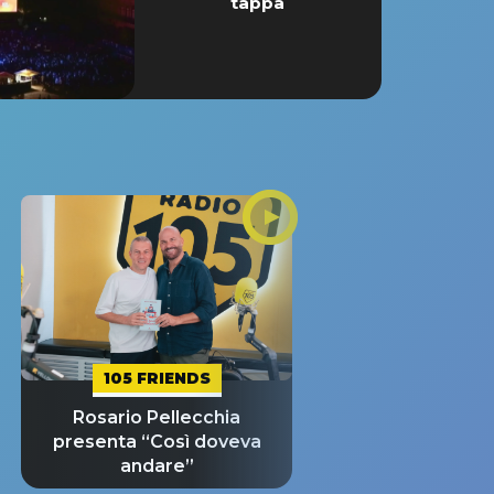
tappa
105 FRIENDS
Rosario Pellecchia
presenta “Così doveva
andare”