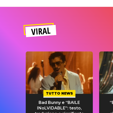
VIRAL
TUTTO NEWS
Bad Bunny e “BAILE
“
INoLVIDABLE”: testo,