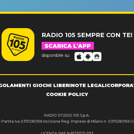
RADIO 105 SEMPRE CON TE!
SCARICA L'APP
disponibile su
GOLAMENTI GIOCHI LIBERI
NOTE LEGALI
CORPORA
COOKIE POLICY
RADIO STUDIO 105 S.p.A.
artita Iva 03111280156 Iscrizione Reg. Imprese di Milano n. 03111280156 Ca
LICENZA SIAE N.817/I/07-293