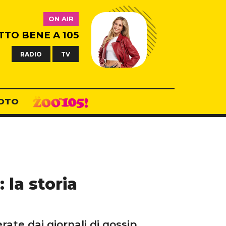
ON AIR
TTO BENE A 105
RADIO
TV
OTO
la storia
ate dai giornali di gossip.