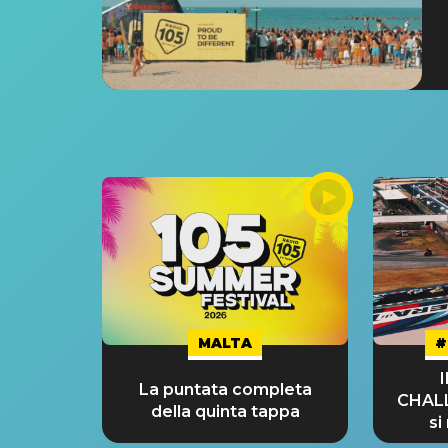
MALTA
#
La puntata completa
CHAL
della quinta tappa
si
GRA