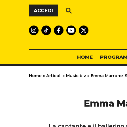
Vai al contenuto
ACCEDI
HOME
PROGRAM
Home
»
Articoli
»
Music biz
»
Emma Marrone-Ste
Emma Mar
La cantante e il ballerino