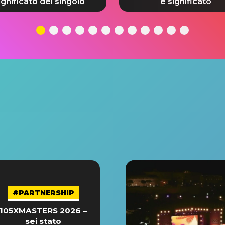
ignificato del singolo
e significato
#PARTNERSHIP
105XMASTERS 2026 –
sei stato