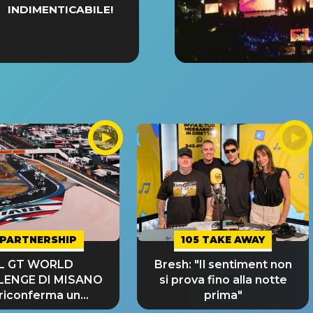
INDIMENTICABILE!
PARTNERSHIP
105 TAKE AWAY
IL GT WORLD
Bresh: "Il sentiment non
LENGE DI MISANO
si prova fino alla notte
 riconferma un
prima"
NDE SUCCESSO!