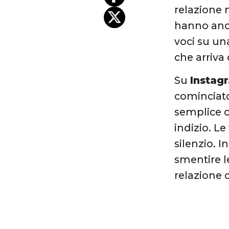
relazione 
hanno anc
voci su un
che arriva
Su
Instag
cominciato 
semplice c
indizio. L
silenzio. 
smentire le
relazione 