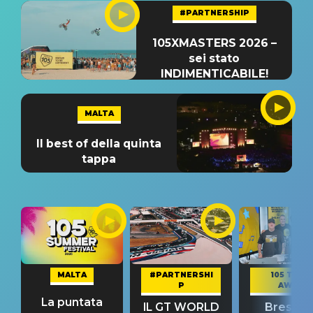
#PARTNERSHIP
105XMASTERS 2026 –
sei stato
INDIMENTICABILE!
MALTA
Il best of della quinta
tappa
MALTA
#PARTNERSHI
105 TAKE
P
AWAY
La puntata
IL GT WORLD
Bresh: "I