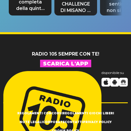
completa
CHALLENGE
sentime
della quinta
DI MISANO si
non si pr
tappa
riconferma
fino alla n
un GRANDE
prima"
SUCCESSO!
RADIO 105 SEMPRE CON TE!
SCARICA L'APP
disponibile su
REGOLAMENTI CONCORSI
REGOLAMENTI GIOCHI LIBERI
NOTE LEGALI
CORPORATE
CONTATTI
PRIVACY POLICY
COOKIE POLICY