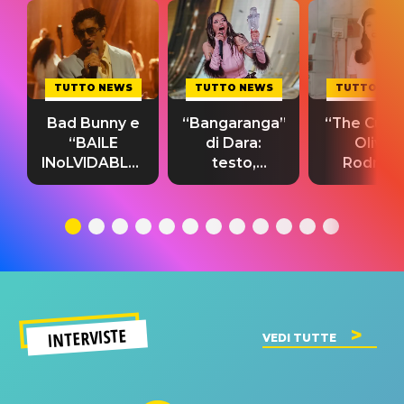
TUTTO NEWS
TUTTO NEWS
TUTTO NE
Bad Bunny e
“Bangaranga”
“The Cure”
“BAILE
di Dara:
Olivia
INoLVIDABLE”:
testo,
Rodrigo
testo,
traduzione e
testo,
traduzione e
significato
traduzion
significato
del singolo
significa
INTERVISTE
VEDI TUTTE