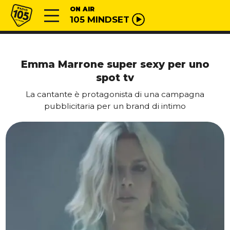
Vai al contenuto
Radio 105
ON AIR
105 MINDSET
Emma Marrone super sexy per uno
spot tv
La cantante è protagonista di una campagna
pubblicitaria per un brand di intimo