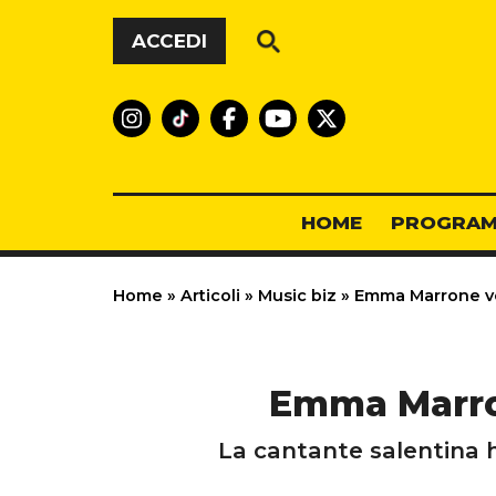
Vai al contenuto
ACCEDI
HOME
PROGRAM
Home
»
Articoli
»
Music biz
»
Emma Marrone ver
Emma Marron
La cantante salentina h