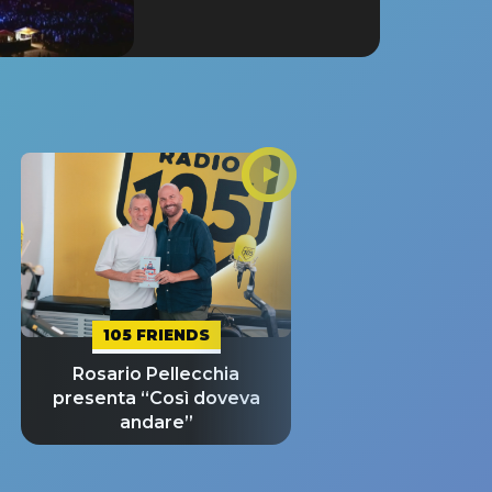
105 FRIENDS
Rosario Pellecchia
presenta “Così doveva
andare”