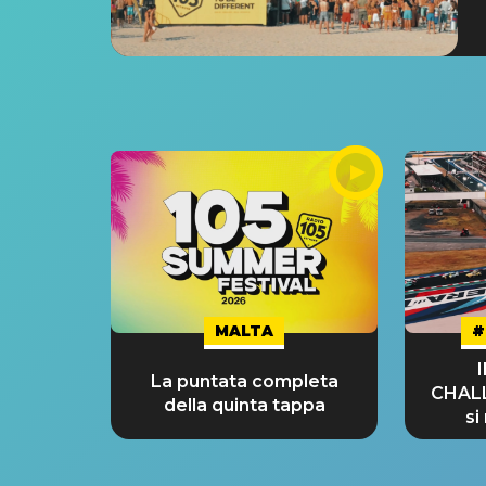
MALTA
#
La puntata completa
CHAL
della quinta tappa
si
GRA