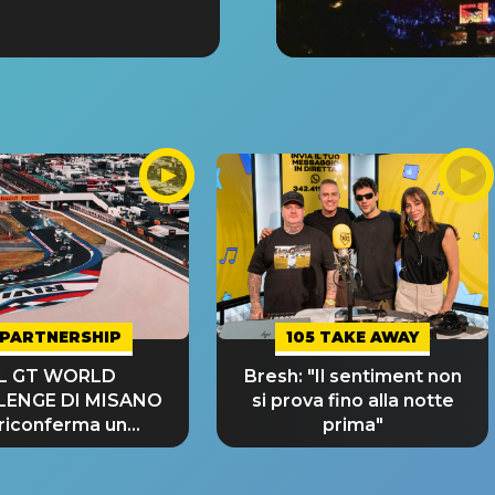
PARTNERSHIP
105 TAKE AWAY
IL GT WORLD
Bresh: "Il sentiment non
LENGE DI MISANO
si prova fino alla notte
 riconferma un
prima"
NDE SUCCESSO!