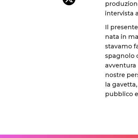
produzione
intervista 
Il present
nata in ma
stavamo fa
spagnolo 
avventura
nostre pers
la gavetta
pubblico e