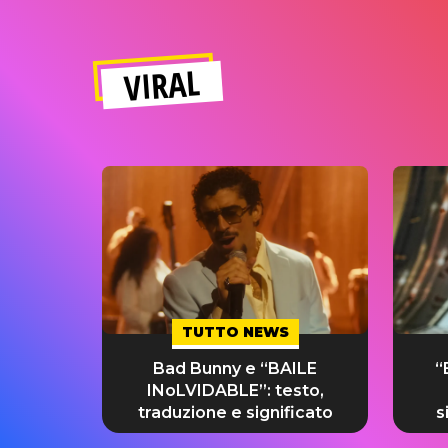
VIRAL
TUTTO NEWS
Bad Bunny e “BAILE
“
INoLVIDABLE”: testo,
traduzione e significato
s