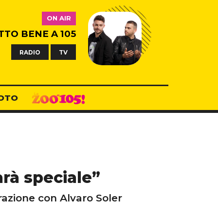
ON AIR
TTO BENE A 105
RADIO
TV
OTO
rà speciale”
razione con Alvaro Soler