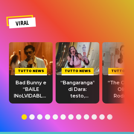
VIRAL
TUTTO NEWS
TUTTO NEWS
TUTTO NE
Bad Bunny e
“Bangaranga”
“The Cure”
“BAILE
di Dara:
Olivia
INoLVIDABLE”:
testo,
Rodrigo
testo,
traduzione e
testo,
traduzione e
significato
traduzion
significato
del singolo
significa