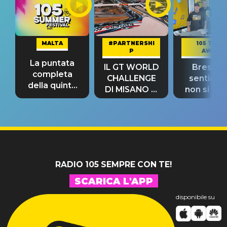
MALTA
#PARTNERSHI
105 TAKE
P
AWAY
La puntata
IL GT WORLD
Bresh: "I
completa
CHALLENGE
sentime
della quinta
DI MISANO si
non si pr
tappa
riconferma
fino alla n
un GRANDE
prima"
SUCCESSO!
RADIO 105 SEMPRE CON TE!
SCARICA L'APP
disponibile su