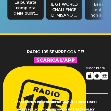
La puntata
IL GT WORLD
Bresh: "I
completa
CHALLENGE
sentime
della quinta
DI MISANO si
non si pr
tappa
riconferma
fino alla n
un GRANDE
prima"
SUCCESSO!
RADIO 105 SEMPRE CON TE!
SCARICA L'APP
disponibile su
REGOLAMENTI CONCORSI
REGOLAMENTI GIOCHI LIBERI
NOTE LEGALI
CORPORATE
CONTATTI
PRIVACY POLICY