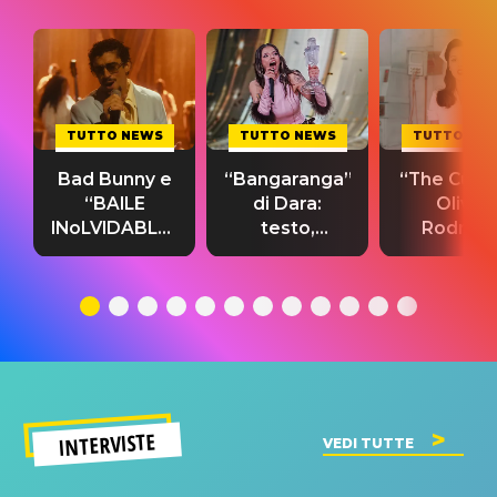
TUTTO NEWS
TUTTO NEWS
TUTTO NE
Bad Bunny e
“Bangaranga”
“The Cure”
“BAILE
di Dara:
Olivia
INoLVIDABLE”:
testo,
Rodrigo
testo,
traduzione e
testo,
traduzione e
significato
traduzion
significato
del singolo
significa
INTERVISTE
VEDI TUTTE