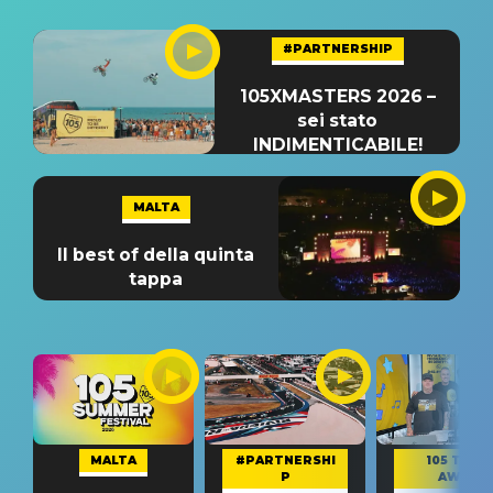
#PARTNERSHIP
105XMASTERS 2026 –
sei stato
INDIMENTICABILE!
MALTA
Il best of della quinta
tappa
MALTA
#PARTNERSHI
105 TAKE
P
AWAY