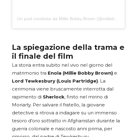
Un post condiviso da Millie Bobby Brown (@milliebobbybrown)
La spiegazione della trama e
il finale del film
La storia entra subito nel vivo nel giorno del
matrimonio tra
Enola (Millie Bobby Brown)
e
Lord Tewkesbury (Louis Partridge)
. La
cerimonia viene bruscamente interrotta dal
rapimento di
Sherlock
, finito nel mirino di
Moriarty. Per salvare il fratello, la giovane
detective si ritrova a indagare su un immenso
tesoro d’oro sottratto in Afghanistan durante la
guerra coloniale e nascosto anni prima, per
rimorso, dal padre di Tewkesbury.