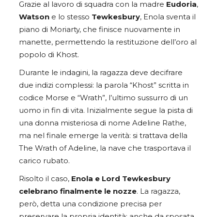
Grazie al lavoro di squadra con la madre
Eudoria
,
Watson
e lo stesso
Tewkesbury
, Enola sventa il
piano di Moriarty, che finisce nuovamente in
manette, permettendo la restituzione dell’oro al
popolo di Khost.
Durante le indagini, la ragazza deve decifrare
due indizi complessi: la parola “Khost” scritta in
codice Morse e “Wrath”, l’ultimo sussurro di un
uomo in fin di vita. Inizialmente segue la pista di
una donna misteriosa di nome Adeline Rathe,
ma nel finale emerge la verità: si trattava della
The Wrath of Adeline, la nave che trasportava il
carico rubato.
Risolto il caso,
Enola e Lord Tewkesbury
celebrano finalmente le nozze
. La ragazza,
però, detta una condizione precisa per
preservare la propria identità: anche da sposata