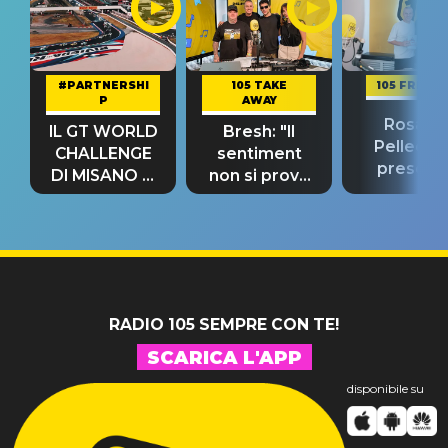
#PARTNERSHI
105 TAKE
105 FRIEND
P
AWAY
Rosario
IL GT WORLD
Bresh: "Il
Pellecch
CHALLENGE
sentiment
present
DI MISANO si
non si prova
“Così dov
riconferma
fino alla notte
andare
un GRANDE
prima"
SUCCESSO!
RADIO 105 SEMPRE CON TE!
SCARICA L'APP
disponibile su