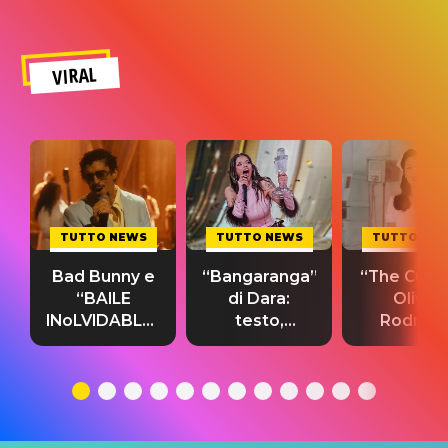
VIRAL
TUTTO NEWS
TUTTO NEWS
TUTTO NE
Bad Bunny e
“Bangaranga”
“The Cure”
“BAILE
di Dara:
Olivia
INoLVIDABLE”:
testo,
Rodrigo
testo,
traduzione e
testo,
traduzione e
significato
traduzion
significato
del singolo
significa