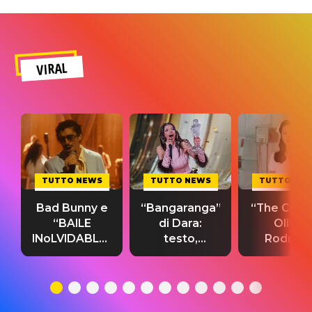
VIRAL
TUTTO NEWS
TUTTO NEWS
TUTTO NE
Bad Bunny e
“Bangaranga”
“The Cure”
“BAILE
di Dara:
Olivia
INoLVIDABLE”:
testo,
Rodrigo
testo,
traduzione e
testo,
traduzione e
significato
traduzion
significato
del singolo
significa