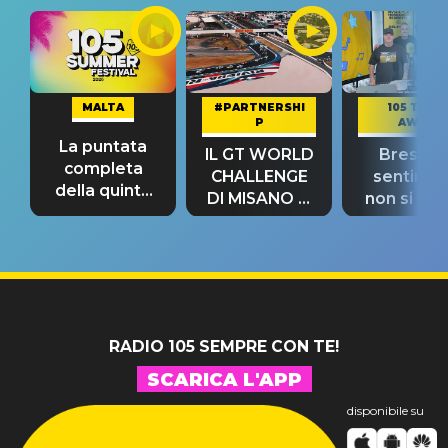
MALTA
#PARTNERSHI
105 TAKE
P
AWAY
La puntata
IL GT WORLD
Bresh: "I
completa
CHALLENGE
sentime
della quinta
DI MISANO si
non si pr
tappa
riconferma
fino alla n
un GRANDE
prima"
SUCCESSO!
RADIO 105 SEMPRE CON TE!
SCARICA L'APP
disponibile su