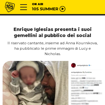
Vai al contenuto
Radio 105
ON AIR
105 SUMMER
Enrique Iglesias presenta i suoi
gemellini al pubblico dei social
Il riservato cantante, insieme ad Anna Kournikova,
ha pubblicato le prime immagini di Lucy e
Nicholas.