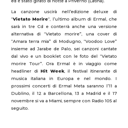
ed è stato girato di notte a Priverno (Latina).
La canzone uscirà nell’edizione deluxe di
“
Vietato Morire
“, l’ultimo album di Ermal, che
sarà in tre Cd e conterrà anche una versione
alternativa di “Vietato morire”, una cover di
“Amara terra mia” di Modugno, “Voodoo Love”
insieme ad Jarabe de Palo, sei canzoni cantate
dal vivo e un booklet con le foto del “Vietato
morire Tour”. Ora Ermal è in viaggio come
headliner di
Hit Week
, il festival itinerante di
musica italiana in Europa e nel mondo. I
prossimi concerti di Ermal Meta saranno l’11 a
Dublino, il 12 a Barcellona, 13 a Madrid e il 17
novembre si va a Miami, sempre con Radio 105 al
seguito.