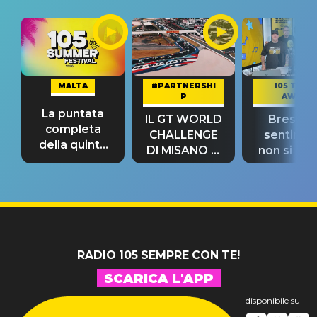
MALTA
#PARTNERSHI
105 TAKE
P
AWAY
La puntata
IL GT WORLD
Bresh: "I
completa
CHALLENGE
sentime
della quinta
DI MISANO si
non si pr
tappa
riconferma
fino alla n
un GRANDE
prima"
SUCCESSO!
RADIO 105 SEMPRE CON TE!
SCARICA L'APP
disponibile su