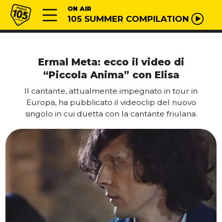
Vai al contenuto
Radio 105
ON AIR
105 SUMMER COMPILATION
Ermal Meta: ecco il video di
“Piccola Anima” con Elisa
Il cantante, attualmente impegnato in tour in
Europa, ha pubblicato il videoclip del nuovo
singolo in cui duetta con la cantante friulana.