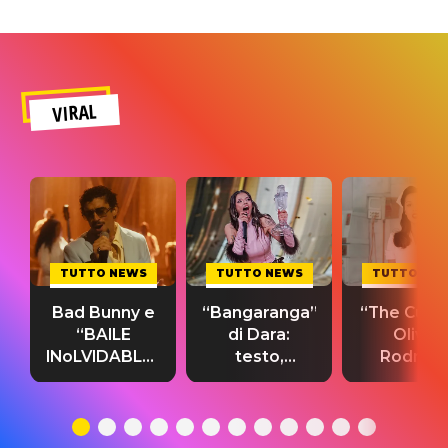
VIRAL
TUTTO NEWS
TUTTO NEWS
TUTTO NE
Bad Bunny e
“Bangaranga”
“The Cure”
“BAILE
di Dara:
Olivia
INoLVIDABLE”:
testo,
Rodrigo
testo,
traduzione e
testo,
traduzione e
significato
traduzion
significato
del singolo
significa