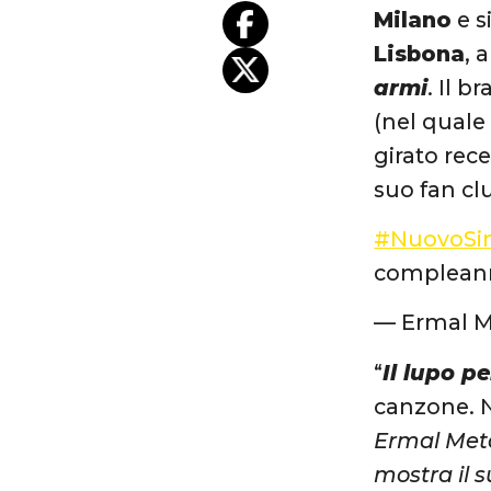
Milano
e s
Lisbona
, 
armi
. Il b
(nel quale
girato re
suo fan clu
#NuovoSi
complea
— Ermal 
“
Il lupo pe
canzone. N
Ermal Meta
mostra il 