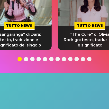
TUTTO NEWS
TUTTO NEWS
Bangaranga” di Dara:
“The Cure” di Olivi
testo, traduzione e
Rodrigo: testo, traduz
ignificato del singolo
e significato