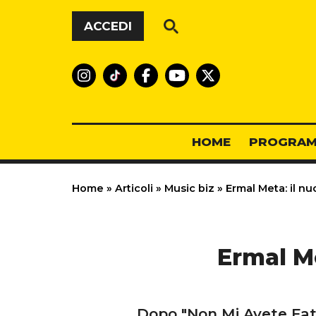
Vai al contenuto
ACCEDI
HOME
PROGRAM
Home
»
Articoli
»
Music biz
»
Ermal Meta: il nu
Ermal Me
Dopo "Non Mi Avete Fatt