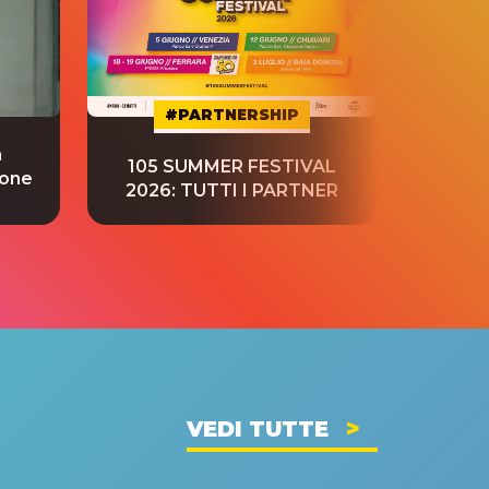
#PARTNERSHIP
a
“S
105 SUMMER FESTIVAL
ione
tradu
2026: TUTTI I PARTNER
VEDI TUTTE