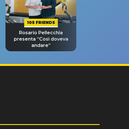
105 FRIENDS
Rosario Pellecchia
presenta “Così doveva
andare”