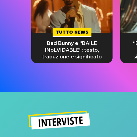
TUTTO NEWS
Bad Bunny e “BAILE
“
INoLVIDABLE”: testo,
traduzione e significato
s
INTERVISTE