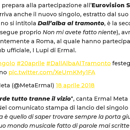
i prepara alla partecipazione all’
Eurovision 
arriva anche il nuovo singolo, estratto dal su
rano si intitola
Dall’alba al tramonto
, è la se
 segue proprio
Non mi avete fatto niente
), a
centemente a Roma, al quale hanno partecip
b ufficiale, I Lupi di Ermal.
ngolo
#20aprile
#DallAlbaAlTramonto
festeg
nno
pic.twitter.com/XeUmKMy1FA
Meta (@MetaErmal)
18 aprile 2018
rde tutto tranne il vizio
“, canta Ermal Meta
el comunicato stampa di lancio del singolo
 è quello di saper trovare sempre la porta giu
suo mondo musicale fatto di parole mai scritte