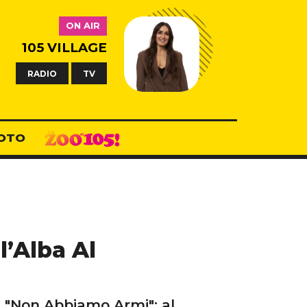
ON AIR
105 VILLAGE
RADIO
TV
OTO
l’Alba Al
a "Non Abbiamo Armi": al