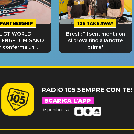
PARTNERSHIP
105 TAKE AWAY
IL GT WORLD
Bresh: "Il sentiment non
LENGE DI MISANO
si prova fino alla notte
 riconferma un
prima"
NDE SUCCESSO!
RADIO 105 SEMPRE CON TE!
SCARICA L'APP
disponibile su