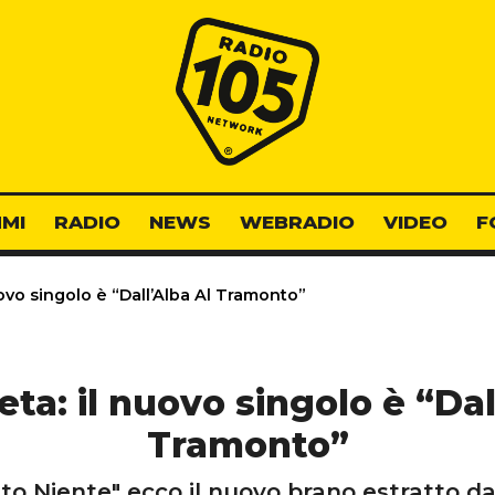
Radio 105
MI
RADIO
NEWS
WEBRADIO
VIDEO
F
ovo singolo è “Dall’Alba Al Tramonto”
ta: il nuovo singolo è “Dal
Tramonto”
o Niente" ecco il nuovo brano estratto d