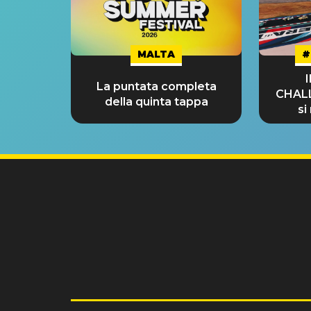
MALTA
#
La puntata completa
CHAL
della quinta tappa
si
GRA