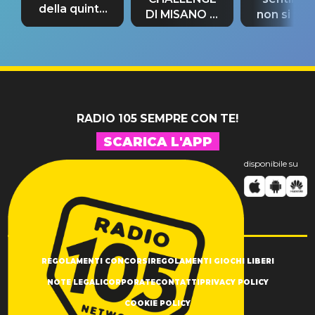
della quinta
DI MISANO si
non si pr
tappa
riconferma
fino alla n
un GRANDE
prima"
SUCCESSO!
RADIO 105 SEMPRE CON TE!
SCARICA L'APP
disponibile su
REGOLAMENTI CONCORSI
REGOLAMENTI GIOCHI LIBERI
NOTE LEGALI
CORPORATE
CONTATTI
PRIVACY POLICY
COOKIE POLICY