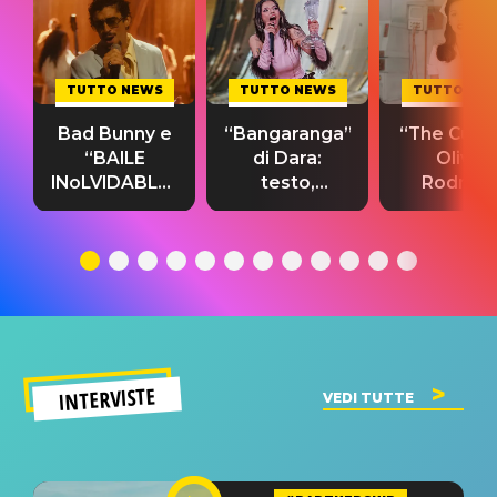
TUTTO NEWS
TUTTO NEWS
TUTTO NE
Bad Bunny e
“Bangaranga”
“The Cure”
“BAILE
di Dara:
Olivia
INoLVIDABLE”:
testo,
Rodrigo
testo,
traduzione e
testo,
traduzione e
significato
traduzion
significato
del singolo
significa
INTERVISTE
VEDI TUTTE