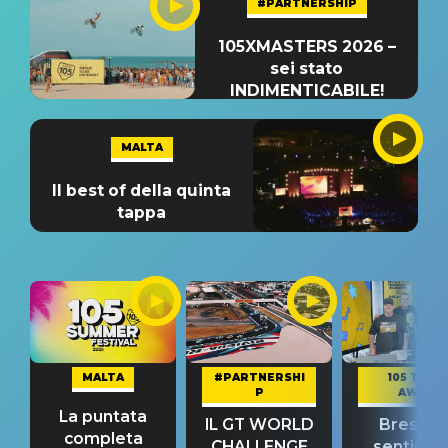
#PARTNERSHIP
105XMASTERS 2026 –
sei stato
INDIMENTICABILE!
MALTA
Il best of della quinta
tappa
MALTA
#PARTNERSHI
105 TAKE
P
AWAY
La puntata
IL GT WORLD
Bresh: "I
completa
CHALLENGE
sentime