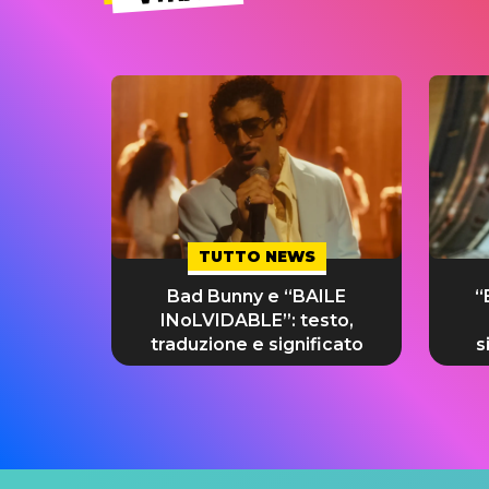
TUTTO NEWS
Bad Bunny e “BAILE
“
INoLVIDABLE”: testo,
traduzione e significato
s