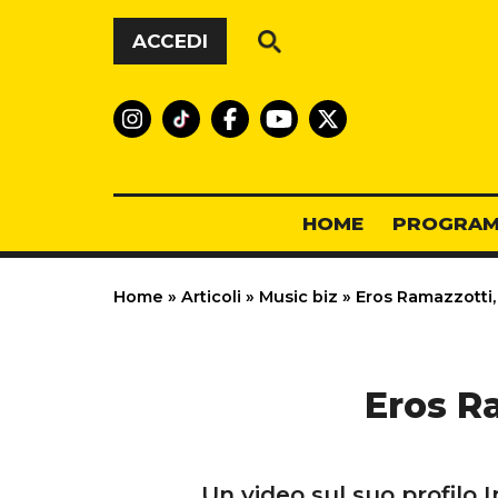
Vai al contenuto
ACCEDI
HOME
PROGRAM
Home
»
Articoli
»
Music biz
»
Eros Ramazzotti, 
Eros Ra
Un video sul suo profilo