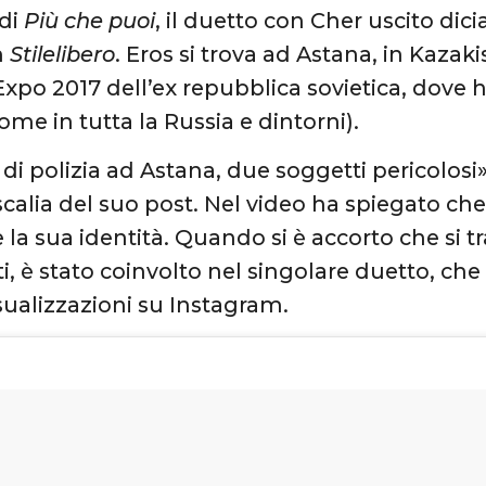
 di
Pi
ù
che puoi
, il duetto con Cher uscito dici
m
Stilelibero
. Eros si trova ad Astana, in Kazak
’Expo 2017 dell’ex repubblica sovietica, dove
me in tutta la Russia e dintorni).
 di polizia ad Astana, due soggetti pericolosi
scalia del suo post. Nel video ha spiegato che
 la sua identità. Quando si è accorto che si t
, è stato coinvolto nel singolare duetto, che 
sualizzazioni su Instagram.