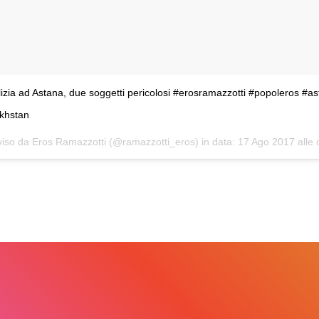
olizia ad Astana, due soggetti pericolosi #erosramazzotti #popoleros #
khstan
viso da Eros Ramazzotti (@ramazzotti_eros) in data:
17 Ago 2017 alle