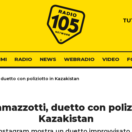
Radio 105
TU
MI
RADIO
NEWS
WEBRADIO
VIDEO
F
duetto con poliziotto in Kazakistan
mazzotti, duetto con poliz
Kazakistan
 Instagram mostra un duetto improvvisato s