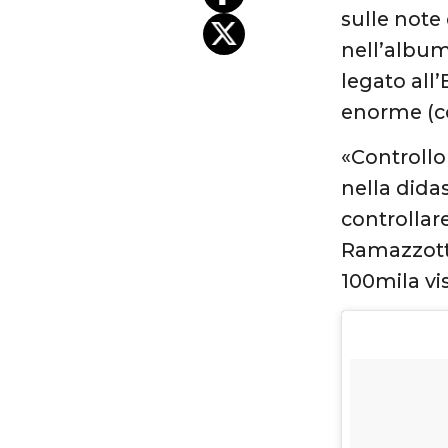
sulle note
nell’albu
legato all
enorme (co
«Controllo
nella dida
controllare
Ramazzotti
100mila vi