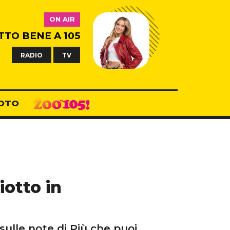
ON AIR
TTO BENE A 105
RADIO
TV
OTO
iotto in
ulle note di Più che puoi