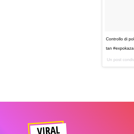
Controllo di p
tan #expokaza
Un post condi
VIRAL