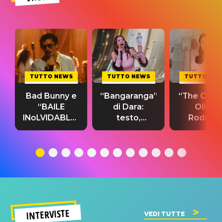
TUTTO NEWS
TUTTO NEWS
TUTTO NE
Bad Bunny e
“Bangaranga”
“The Cure”
“BAILE
di Dara:
Olivia
INoLVIDABLE”:
testo,
Rodrigo
testo,
traduzione e
testo,
traduzione e
significato
traduzion
significato
del singolo
significa
INTERVISTE
VEDI TUTTE