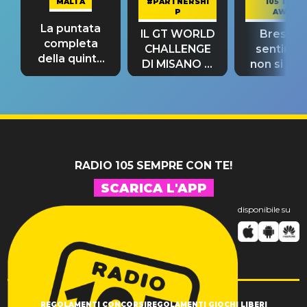
MALTA
#PARTNERSHI
105 TAKE
P
AWAY
La puntata
IL GT WORLD
Bresh: "I
completa
CHALLENGE
sentime
della quinta
DI MISANO si
non si pr
tappa
riconferma
fino alla n
un GRANDE
prima"
SUCCESSO!
RADIO 105 SEMPRE CON TE!
SCARICA L'APP
disponibile su
REGOLAMENTI CONCORSI
REGOLAMENTI GIOCHI LIBERI