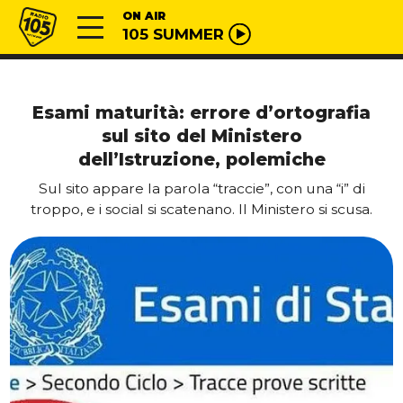
Vai al contenuto
Radio 105
ON AIR
105 SUMMER
Esami maturità: errore d’ortografia
sul sito del Ministero
dell’Istruzione, polemiche
Sul sito appare la parola “traccie”, con una “i” di
troppo, e i social si scatenano. Il Ministero si scusa.