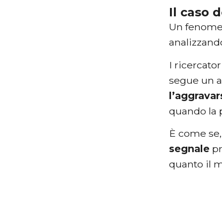
Il caso
Un fenomen
analizzand
I ricercat
segue un a
l’aggravar
quando la p
È come se, 
segnale
pr
quanto il 