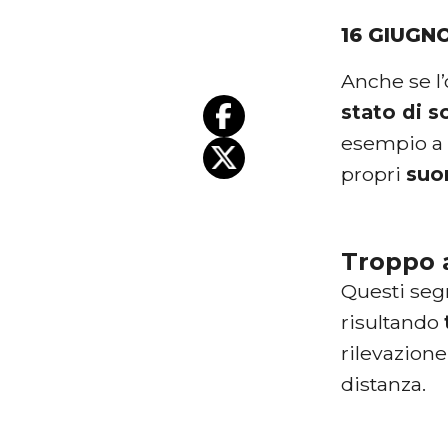
16 GIUGN
Anche se l
stato di s
esempio a 
propri
suo
Troppo a
Questi seg
risultando
rilevazion
distanza.