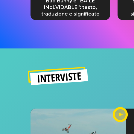
Bad Bunny e “BAILE
“
INoLVIDABLE”: testo,
traduzione e significato
s
INTERVISTE