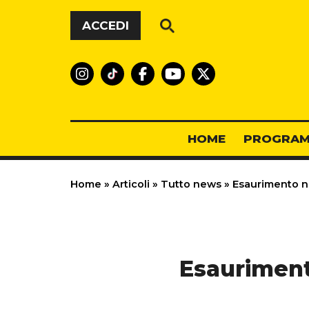
Vai al contenuto
ACCEDI
HOME
PROGRAM
Home
»
Articoli
»
Tutto news
»
Esaurimento ne
Esauriment