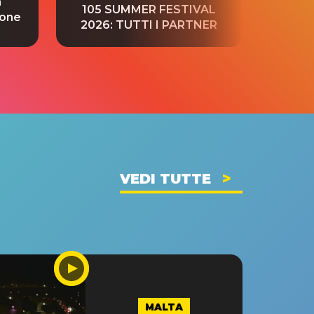
a
“S
105 SUMMER FESTIVAL
ione
tradu
2026: TUTTI I PARTNER
VEDI TUTTE
MALTA