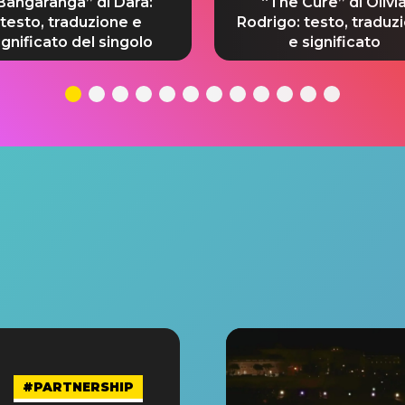
Bangaranga” di Dara:
“The Cure” di Olivi
testo, traduzione e
Rodrigo: testo, traduz
ignificato del singolo
e significato
#PARTNERSHIP