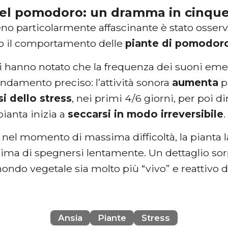
 del pomodoro: un dramma in cinque
o particolarmente affascinante è stato osserva
o il comportamento delle
piante di pomodor
ori hanno notato che la frequenza dei suoni em
ndamento preciso: l’attività sonora
aumenta
p
si dello stress
, nei primi 4/6 giorni, per poi 
ianta inizia a
seccarsi in modo irreversibile
.
nel momento di massima difficoltà, la pianta l
ima di spegnersi lentamente. Un dettaglio so
mondo vegetale sia molto più “vivo” e reattiv
Ansia
Piante
Stress