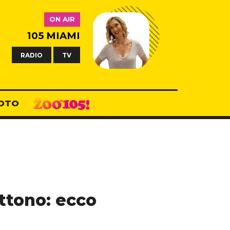
ON AIR
105 MIAMI
RADIO
TV
OTO
ttono: ecco