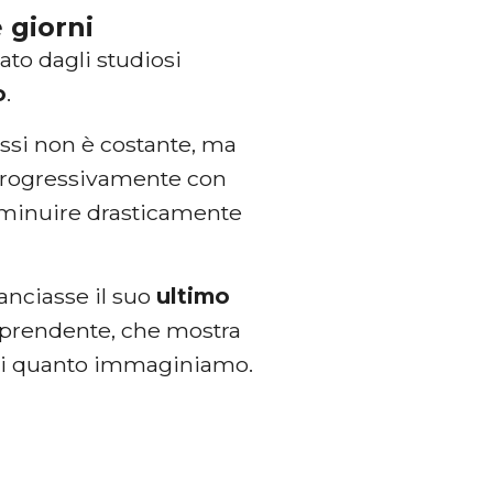
 giorni
to dagli studiosi
o
.
essi non è costante, ma
rogressivamente con
diminuire drasticamente
anciasse il suo
ultimo
rprendente, che mostra
o di quanto immaginiamo.