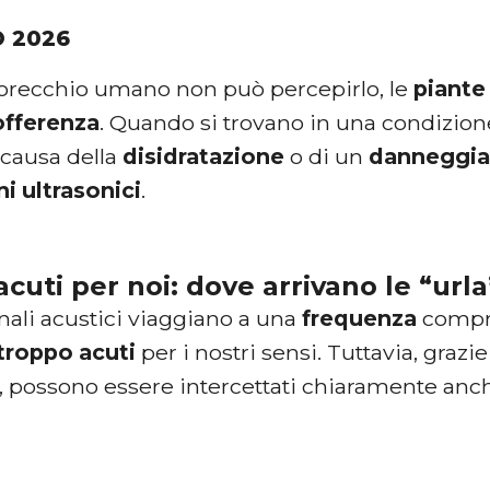
O 2026
’orecchio umano non può percepirlo, le
piante
offerenza
. Quando si trovano in una condizion
causa della
disidratazione
o di un
danneggi
ni
ultrasonici
.
cuti per noi: dove arrivano le “urla
nali acustici viaggiano a una
frequenza
compre
troppo
acuti
per i nostri sensi. Tuttavia, grazi
e, possono essere intercettati chiaramente anch