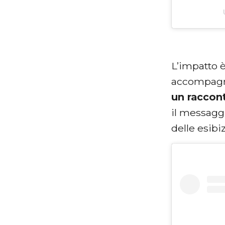
L’impatto 
accompagna
un raccon
il messagg
delle esibi