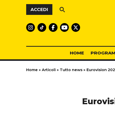
Vai al contenuto
ACCEDI
HOME
PROGRAM
Home
»
Articoli
»
Tutto news
»
Eurovision 2026
Eurovisi