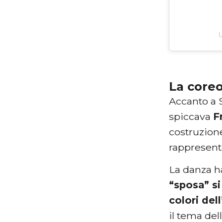
U
La coreo
Accanto a S
spiccava
F
costruzion
rappresenta
La danza h
“sposa” si
colori dell
il tema de