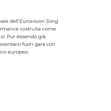
ale dell’
Eurovision Song
formance costruita come
sì
. Pur essendo già
resentarsi fuori gara con
lico europeo.