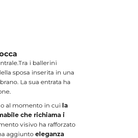
Tocca
trale.Tra i ballerini
della sposa inserita in una
brano. La sua entrata ha
one.
ino al momento in cui
la
mabile
che richiama i
mento visivo ha rafforzato
 ha aggiunto
eleganza