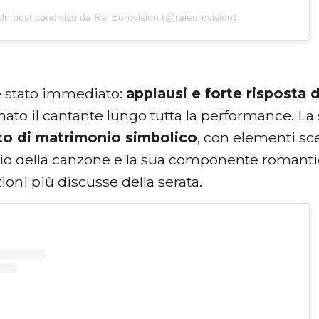
Un post condiviso da Rai Eurovision (@raieurovision)
è stato immediato:
applausi e forte risposta 
to il cantante lungo tutta la performance. L
to di matrimonio simbolico
, con elementi sc
io della canzone e la sua componente romanti
zioni più discusse della serata.