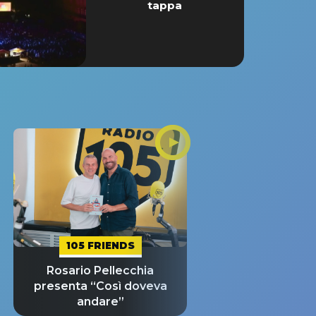
tappa
105 FRIENDS
Rosario Pellecchia
presenta “Così doveva
andare”