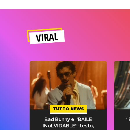
VIRAL
TUTTO NEWS
Bad Bunny e “BAILE
“
INoLVIDABLE”: testo,