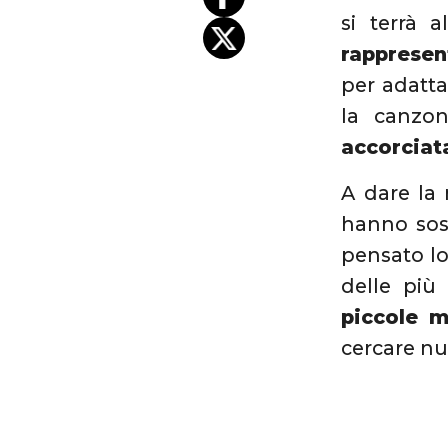
si terrà 
rappresent
per adatta
la canzo
accorciat
A dare la 
hanno sos
pensato l
delle più 
piccole m
cercare nu