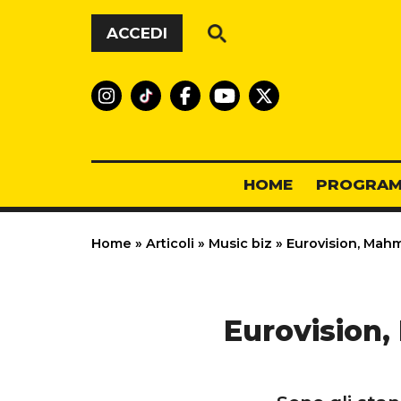
Vai al contenuto
ACCEDI
HOME
PROGRAM
Home
»
Articoli
»
Music biz
»
Eurovision, Mahmo
Eurovision,