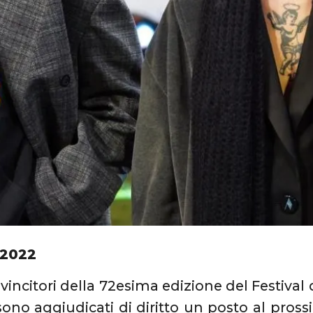
 2022
i vincitori della 72esima edizione del Festi
sono aggiudicati di diritto un posto al pros