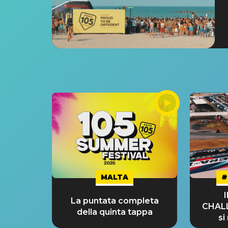
MALTA
#
La puntata completa
CHAL
della quinta tappa
si