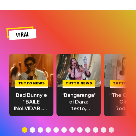
VIRAL
TUTTO NEWS
TUTTO NEWS
TUTTO NE
Bad Bunny e
“Bangaranga”
“The Cure”
“BAILE
di Dara:
Olivia
INoLVIDABLE”:
testo,
Rodrigo
testo,
traduzione e
testo,
traduzione e
significato
traduzion
significato
del singolo
significa