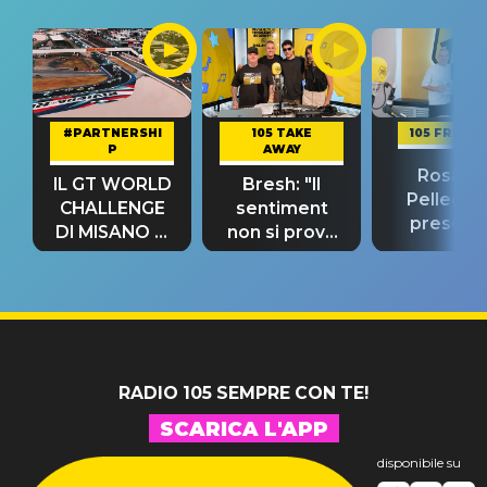
#PARTNERSHI
105 TAKE
105 FRIEND
P
AWAY
Rosario
IL GT WORLD
Bresh: "Il
Pellecch
CHALLENGE
sentiment
present
DI MISANO si
non si prova
“Così dov
riconferma
fino alla notte
andare
un GRANDE
prima"
SUCCESSO!
RADIO 105 SEMPRE CON TE!
SCARICA L'APP
disponibile su